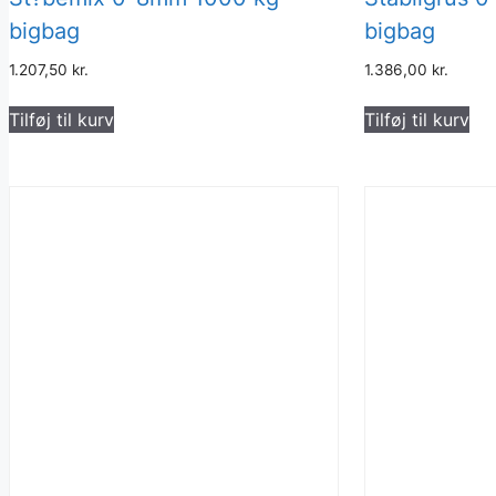
bigbag
bigbag
1.207,50
kr.
1.386,00
kr.
Tilføj til kurv
Tilføj til kurv