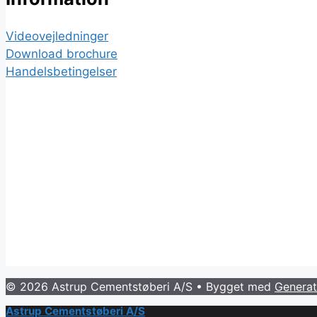
Videovejledninger
Download brochure
Handelsbetingelser
© 2026 Astrup Cementstøberi A/S
• Bygget med
Generat
Astrup Cementstøberi A/S