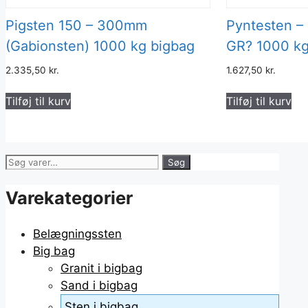
Pigsten 150 – 300mm
Pyntesten –
(Gabionsten) 1000 kg bigbag
GR? 1000 kg
2.335,50
kr.
1.627,50
kr.
Tilføj til kurv
Tilføj til kurv
Søg
Søg
efter:
Varekategorier
Belægningssten
Big bag
Granit i bigbag
Sand i bigbag
Sten i bigbag