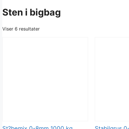
Sten i bigbag
Viser 6 resultater
St?bemix 0-8mm 1000 kg
Stabilgrus 