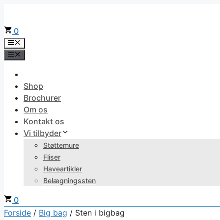
Hop
til
0
indhold
Menu
Menu
Shop
Brochurer
Om os
Kontakt os
Vi tilbyder
Støttemure
Fliser
Haveartikler
Belægningssten
0
Forside
/
Big bag
/ Sten i bigbag