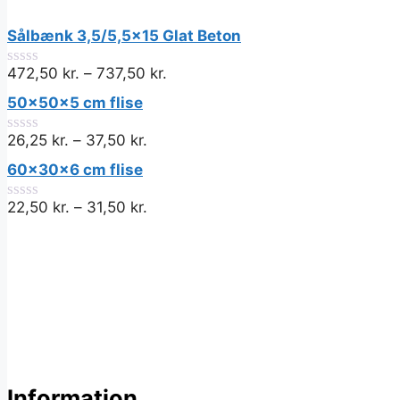
Sålbænk 3,5/5,5x15 Glat Beton
472,50
kr.
–
737,50
kr.
0
ud
50x50x5 cm flise
af
5
26,25
kr.
–
37,50
kr.
0
ud
60x30x6 cm flise
af
5
22,50
kr.
–
31,50
kr.
0
ud
af
5
Information