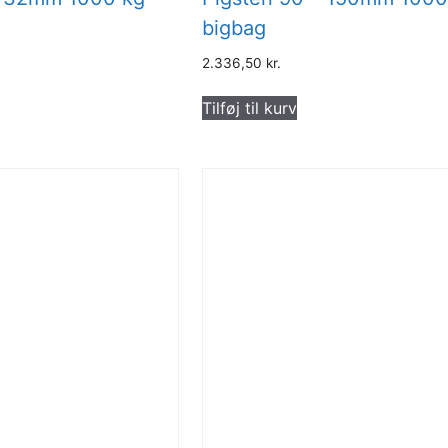
bigbag
2.336,50
kr.
Tilføj til kurv