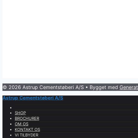
© 2026 Astrup Cementstøberi A/S
• Bygget med
Generat
Astrup Cementstøberi A/S
SHOP
BROCHURER
OM OS
KONTAKT OS
VI TILBYDER