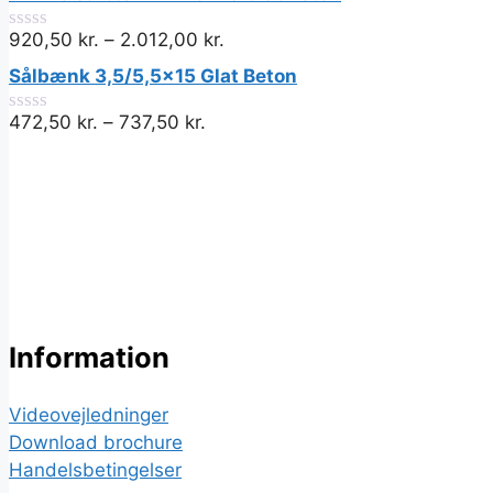
5
920,50
kr.
–
2.012,00
kr.
0
ud
Sålbænk 3,5/5,5x15 Glat Beton
af
5
472,50
kr.
–
737,50
kr.
0
ud
af
5
Information
Videovejledninger
Download brochure
Handelsbetingelser