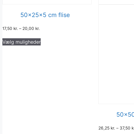
50x25x5 cm flise
17,50
kr.
–
20,00
kr.
Dette
Vælg muligheder
vare
har
flere
varianter.
Mulighederne
kan
vælges
på
varesiden
50x50
26,25
kr.
–
37,50
k