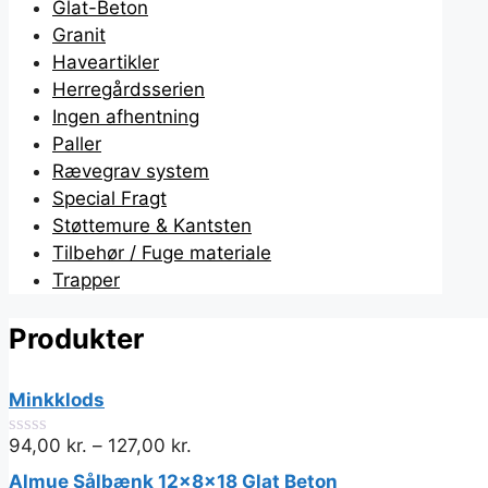
Glat-Beton
Granit
Haveartikler
Herregårdsserien
Ingen afhentning
Paller
Rævegrav system
Special Fragt
Støttemure & Kantsten
Tilbehør / Fuge materiale
Trapper
Produkter
Minkklods
94,00
kr.
–
127,00
kr.
0
ud
Almue Sålbænk 12x8x18 Glat Beton
af