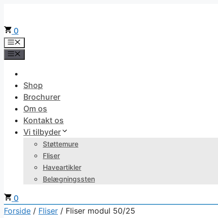
Hop
til
0
indhold
Menu
Menu
Shop
Brochurer
Om os
Kontakt os
Vi tilbyder
Støttemure
Fliser
Haveartikler
Belægningssten
0
Forside
/
Fliser
/ Fliser modul 50/25