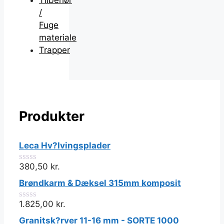
Tilbehør
/
Fuge
materiale
Trapper
Produkter
Leca Hv?lvingsplader
380,50
kr.
0
ud
Brøndkarm & Dæksel 315mm komposit
af
5
1.825,00
kr.
0
ud
Granitsk?rver 11-16 mm - SORTE 1000
af