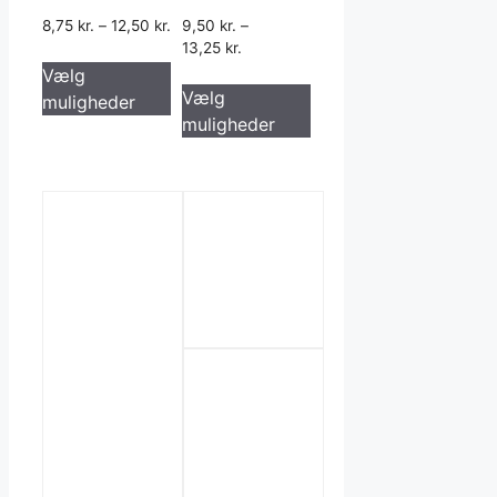
8,75
kr.
–
12,50
kr.
9,50
kr.
–
13,25
kr.
Dette
Vælg
Dette
vare
Vælg
muligheder
vare
har
muligheder
har
flere
flere
varianter.
varianter.
Mulighederne
Mulighederne
kan
kan
vælges
vælges
på
på
varesiden
varesiden