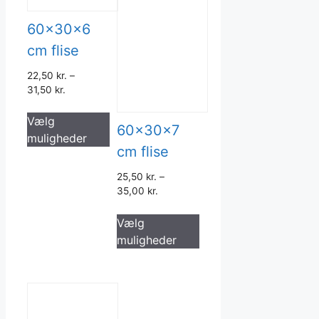
60x30x6
cm flise
22,50
kr.
–
31,50
kr.
Dette
Vælg
vare
60x30x7
muligheder
har
cm flise
flere
varianter.
25,50
kr.
–
35,00
kr.
Mulighederne
Dette
kan
Vælg
vare
vælges
muligheder
har
på
flere
varesiden
varianter.
Mulighederne
kan