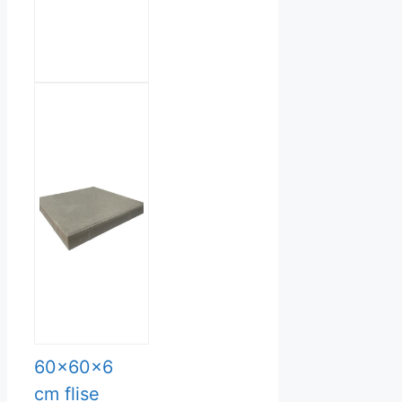
vælges
på
varesiden
60x60x6
cm flise