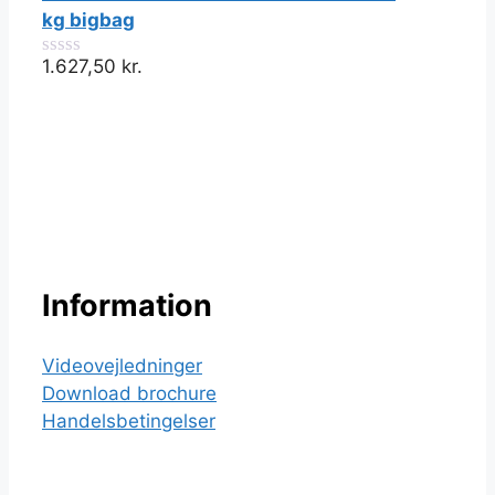
5
kg bigbag
1.627,50
kr.
0
ud
af
5
Information
Videovejledninger
Download brochure
Handelsbetingelser