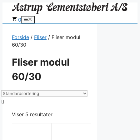
Hop
til
0
Menu
indhold
Forside
/
Fliser
/ Fliser modul
60/30
Fliser modul
60/30
Viser 5 resultater