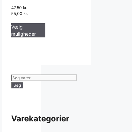
47,50
kr.
–
55,00
kr.
Dette
Vælg
vare
muligheder
har
flere
varianter.
Mulighederne
kan
vælges
Søg
på
efter:
varesiden
Søg
Varekategorier