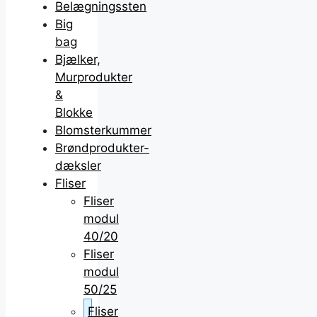
Belægningssten
Big
bag
Bjælker,
Murprodukter
&
Blokke
Blomsterkummer
Brøndprodukter-
dæksler
Fliser
Fliser
modul
40/20
Fliser
modul
50/25
Fliser