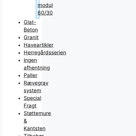
modul
60/30
Glat-
Beton
Granit
Haveartikler
Herregårdsserien
Ingen
afhentning
Paller
Rævegrav
system
Special
Fragt
Støttemure
&
Kantsten