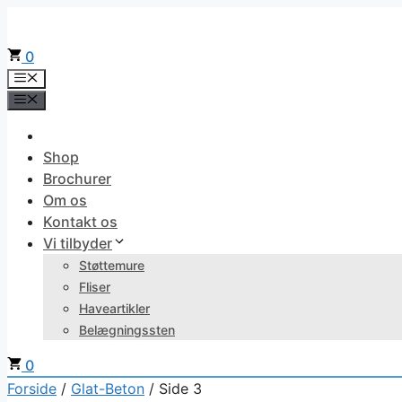
Hop
til
0
indhold
Menu
Menu
Shop
Brochurer
Om os
Kontakt os
Vi tilbyder
Støttemure
Fliser
Haveartikler
Belægningssten
0
Forside
/
Glat-Beton
/ Side 3