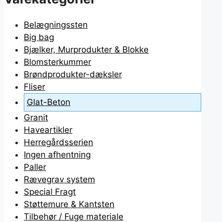
varesiden
Belægningssten
Big bag
Bjælker, Murprodukter & Blokke
Blomsterkummer
Brøndprodukter-dæksler
Fliser
Glat-Beton
Granit
Haveartikler
Herregårdsserien
Ingen afhentning
Paller
Rævegrav system
Special Fragt
Støttemure & Kantsten
Tilbehør / Fuge materiale