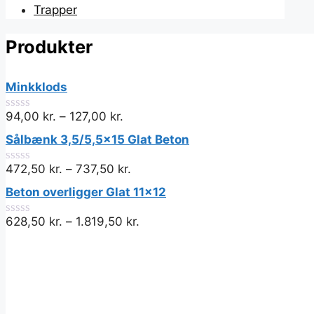
Trapper
Produkter
Minkklods
94,00
kr.
–
127,00
kr.
0
ud
Sålbænk 3,5/5,5x15 Glat Beton
af
5
472,50
kr.
–
737,50
kr.
0
ud
Beton overligger Glat 11x12
af
5
628,50
kr.
–
1.819,50
kr.
0
ud
af
5