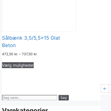
Sålbænk 3,5/5,5×15 Glat
Beton
472,50
kr.
–
737,50
kr.
Dette
Vælg muligheder
vare
har
flere
varianter.
←
Mulighederne
kan
Søg
Søg
vælges
efter:
på
Varekategorier