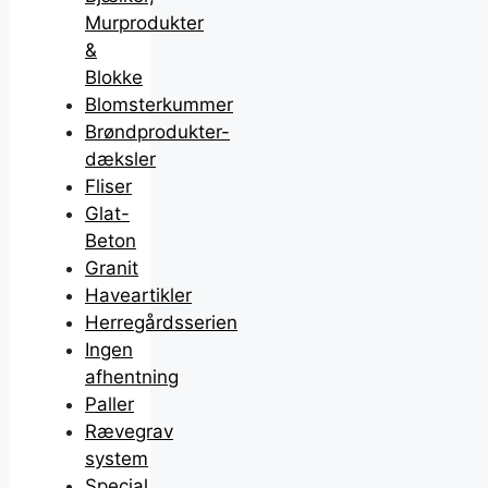
Murprodukter
&
Blokke
Blomsterkummer
Brøndprodukter-
dæksler
Fliser
Glat-
Beton
Granit
Haveartikler
Herregårdsserien
Ingen
afhentning
Paller
Rævegrav
system
Special