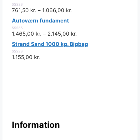
761,50
kr.
–
1.066,00
kr.
0
ud
Autoværn fundament
af
5
1.465,00
kr.
–
2.145,00
kr.
0
ud
Strand Sand 1000 kg. Bigbag
af
5
1.155,00
kr.
0
ud
af
5
Information