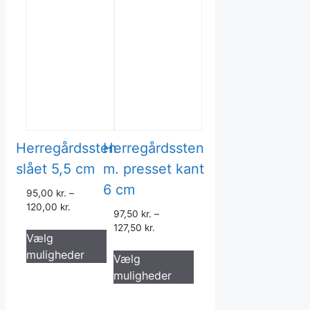
Herregårdssten
Herregårdssten
slået 5,5 cm
m. presset kant
6 cm
95,00
kr.
–
120,00
kr.
97,50
kr.
–
Dette
127,50
kr.
Vælg
vare
Dette
muligheder
Vælg
har
vare
muligheder
flere
har
varianter.
flere
Mulighederne