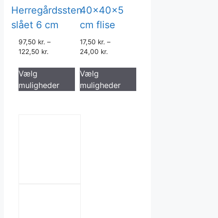
Herregårdssten
40x40x5
slået 6 cm
cm flise
97,50
kr.
–
17,50
kr.
–
122,50
kr.
24,00
kr.
Dette
Dette
Vælg
Vælg
vare
vare
muligheder
muligheder
har
har
flere
flere
varianter.
varianter.
Mulighederne
Mulighederne
kan
kan
vælges
vælges
på
på
varesiden
varesiden