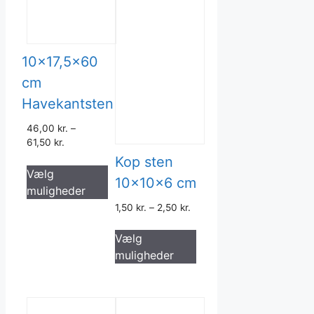
10×17,5×60
cm
Havekantsten
46,00
kr.
–
61,50
kr.
Kop sten
Dette
Vælg
vare
10x10x6 cm
muligheder
har
1,50
kr.
–
2,50
kr.
flere
Dette
varianter.
Vælg
vare
Mulighederne
muligheder
har
kan
flere
vælges
varianter.
på
Mulighederne
varesiden