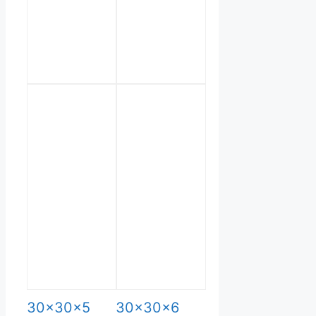
kan
vælges
på
varesiden
30x30x5
30x30x6