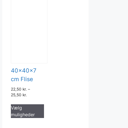
40x40x7
cm Flise
22,50
kr.
–
25,50
kr.
Dette
Vælg
vare
muligheder
har
flere