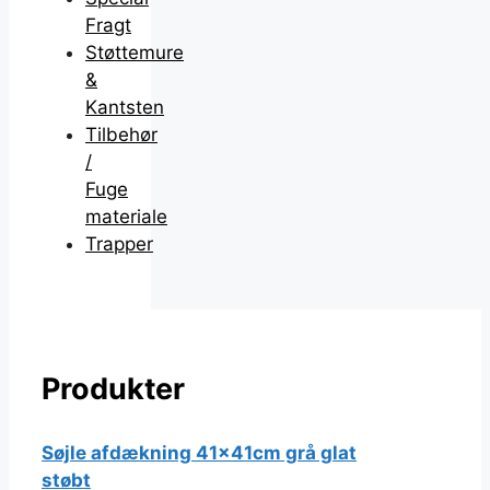
Fragt
Støttemure
&
Kantsten
Tilbehør
/
Fuge
materiale
Trapper
Produkter
Søjle afdækning 41x41cm grå glat
støbt