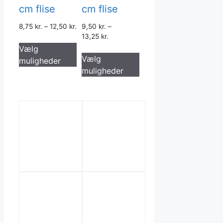
cm flise
cm flise
8,75
kr.
–
12,50
kr.
9,50
kr.
–
13,25
kr.
Dette
Vælg
Dette
vare
Vælg
muligheder
vare
har
muligheder
har
flere
flere
varianter.
varianter.
Mulighederne
Mulighederne
kan
kan
vælges
vælges
på
på
varesiden
varesiden