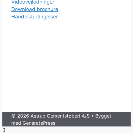
Videovejledninger
Download brochure
Handelsbetingelser
© 2026 Astrup Cementstøberi A/S
• Bygget
med
GeneratePress