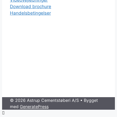
Videovejledninger
Download brochure
Handelsbetingelser
© 2026 Astrup Cementstøberi A/S
• Bygget
med
GeneratePress