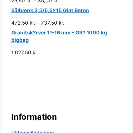
25,50
kr.
–
35,00
kr.
0
ud
Sålbænk 3,5/5,5x15 Glat Beton
af
5
472,50
kr.
–
737,50
kr.
0
ud
Granitsk?rver 11-16 mm - GR? 1000 kg
af
5
bigbag
1.627,50
kr.
0
ud
af
5
Information