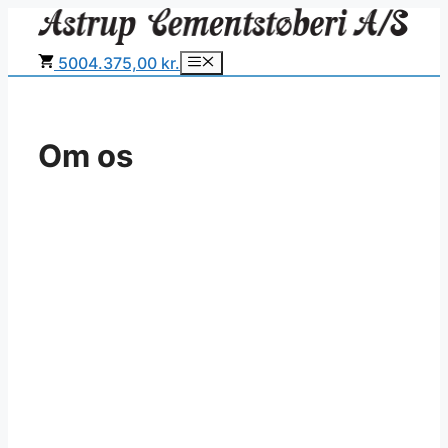
Hop
til
500
4.375,00 kr.
Menu
indhold
Om os
Astrup Cementstøberi er en familieejet
betonvarefabrik,
der startede i 1947. I dag ledes den af 3.
generation, sammen med dygtige
erfarne og kvalitets beviste