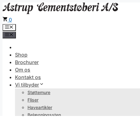
Hop
til
0
indhold
Menu
Menu
Shop
Brochurer
Om os
Kontakt os
Vi tilbyder
Støttemure
Fliser
Haveartikler
Belægningssten
0