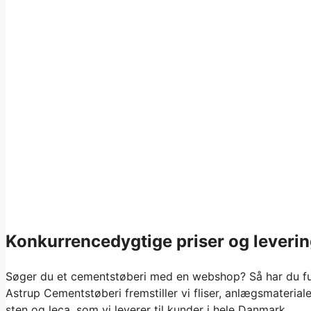
Konkurrencedygtige priser og levering
Søger du et cementstøberi med en webshop? Så har du fu
Astrup Cementstøberi fremstiller vi fliser, anlægsmateriale
sten og leca, som vi leverer til kunder i hele Danmark.