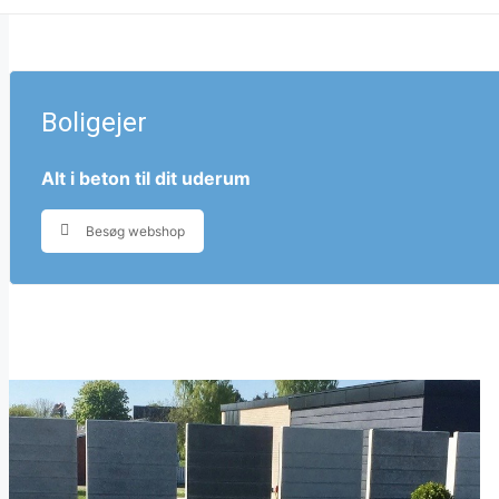
Boligejer
Alt i beton til dit uderum
Besøg webshop