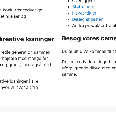
Overliggere
Støttemure
tid konkurrencedygtige
Haveartikler
betingelser og
Belægningssten
Andre produkter fra e
Besøg vores cemen
kreative løsninger
Du er altid velkommen til a
f tredje generation sammen
arbejdere med mange års
Du kan endvidere ringe til o
en og granit, men også med
uforpligtende tilbud med e
samme.
ive løsninger i alle
hvor vi laver alt fra
.