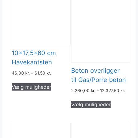
10×17,5×60 cm
Havekantsten
Beton overligger
46,00
kr.
–
61,50
kr.
til Gas/Porre beton
Dette
Vælg muligheder
vare
2.260,00
kr.
–
12.327,50
kr.
har
Dette
flere
Vælg muligheder
vare
varianter.
har
Mulighederne
flere
kan
varianter.
vælges
Muligheder