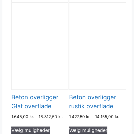
på
kan
varesiden
vælges
på
varesiden
Beton overligger
Beton overligger
Glat overflade
rustik overflade
1.645,00
kr.
–
16.812,50
kr.
1.427,50
kr.
–
14.155,00
kr.
Dette
Dette
Vælg muligheder
Vælg muligheder
vare
vare