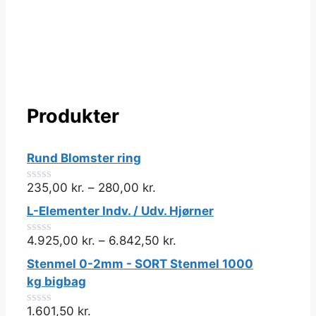
har
har
flere
flere
varianter.
varianter.
Mulighederne
Muligheder
kan
kan
vælges
vælges
Produkter
på
på
varesiden
varesiden
Rund Blomster ring
235,00
kr.
–
280,00
kr.
0
ud
L-Elementer Indv. / Udv. Hjørner
af
5
4.925,00
kr.
–
6.842,50
kr.
0
ud
Stenmel 0-2mm - SORT Stenmel 1000
af
5
kg bigbag
1.601,50
kr.
0