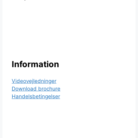
ud
af
5
Information
Videovejledninger
Download brochure
Handelsbetingelser