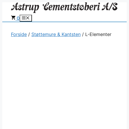
Hop
til
0
Menu
indhold
Forside
/
Støttemure & Kantsten
/ L-Elementer