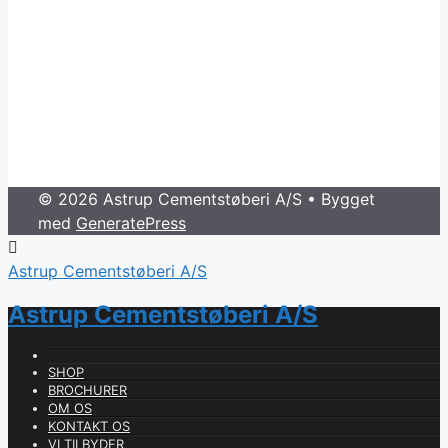
© 2026 Astrup Cementstøberi A/S
• Bygget
med
GeneratePress
Astrup Cementstøberi A/S
Astrup Cementstøberi A/S
SHOP
BROCHURER
OM OS
KONTAKT OS
VI TILBYDER