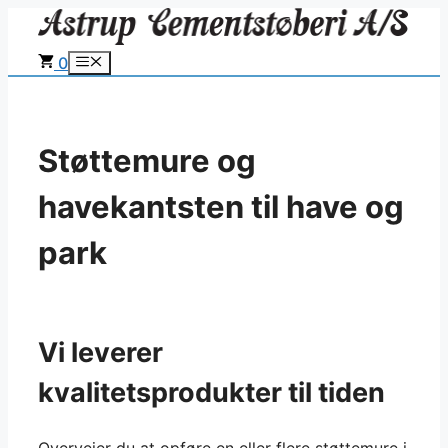
Hop
til
0
Menu
indhold
Støttemure og
havekantsten til have og
park
Vi leverer
kvalitetsprodukter til tiden
Overvejer du at opføre en eller flere støttemure i