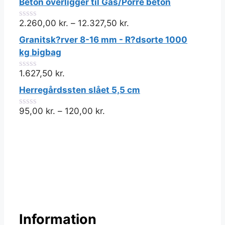
Beton overligger til Gas/Porre beton
2.260,00
kr.
–
12.327,50
kr.
0
ud
Granitsk?rver 8-16 mm - R?dsorte 1000
af
5
kg bigbag
1.627,50
kr.
0
ud
Herregårdssten slået 5,5 cm
af
5
95,00
kr.
–
120,00
kr.
0
ud
af
5
Information