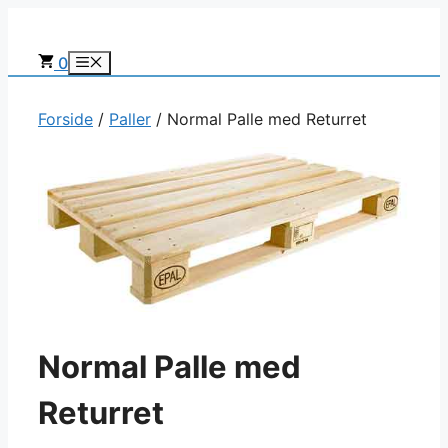
Hop
til
0
Menu
indhold
Forside
/
Paller
/ Normal Palle med Returret
Normal Palle med
Returret