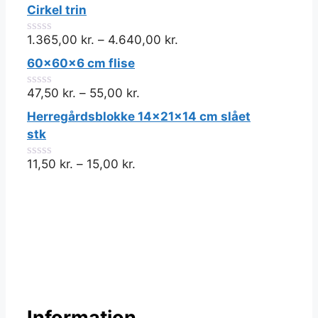
Cirkel trin
1.365,00
kr.
–
4.640,00
kr.
0
ud
60x60x6 cm flise
af
5
47,50
kr.
–
55,00
kr.
0
ud
Herregårdsblokke 14x21x14 cm slået
af
5
stk
11,50
kr.
–
15,00
kr.
0
ud
af
5
Information