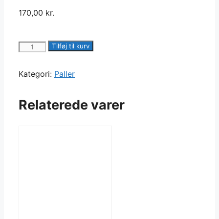
170,00
kr.
Normal
Tilføj til kurv
Palle
med
Kategori:
Paller
Returret
antal
Relaterede varer