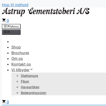
Hop til indhold
0
Menu
Menu
Shop
Brochurer
Om os
Kontakt os
Vi tilbyder
Støttemure
Fliser
Haveartikler
Belægningssten
0