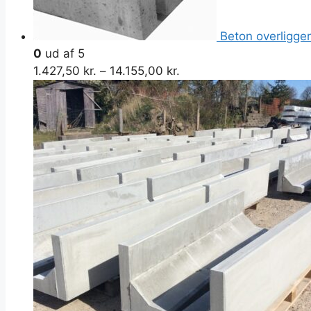
Beton overligger
0
ud af 5
1.427,50
kr.
–
14.155,00
kr.