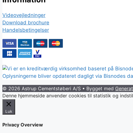
Videovejledninger
Download brochure
Handelsbetingelser
© 2026 Astrup Cementstøberi A/S
• Bygget med
Generat
Denne hjemmeside anvender cookies til statistik og indsti
Luk
Privacy Overview