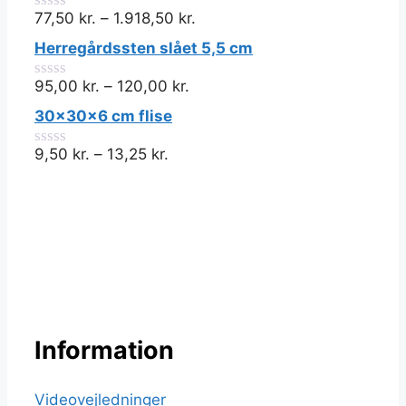
77,50
kr.
–
1.918,50
kr.
0
ud
Herregårdssten slået 5,5 cm
af
5
95,00
kr.
–
120,00
kr.
0
ud
30x30x6 cm flise
af
5
9,50
kr.
–
13,25
kr.
0
ud
af
5
Information
Videovejledninger