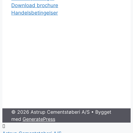
Download brochure
Handelsbetingelser
© 2026 Astrup Cementstøberi A/S
• Bygget
med
GeneratePress