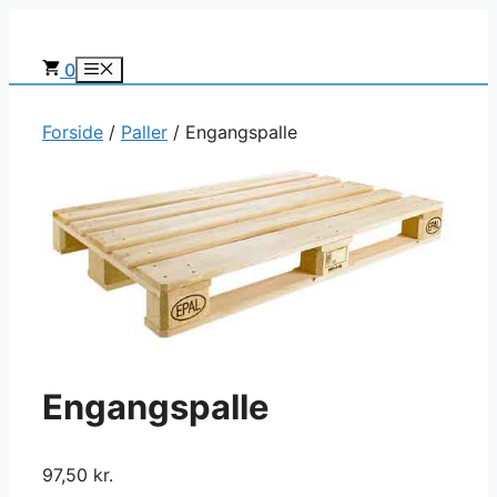
Hop
til
0
Menu
indhold
Forside
/
Paller
/ Engangspalle
Engangspalle
97,50
kr.