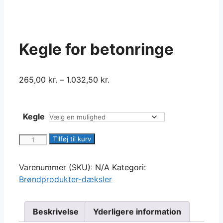
Kegle for betonringe
265,00
kr.
–
1.032,50
kr.
Kegle
Kegle
Tilføj til kurv
for
betonringe
Varenummer (SKU):
N/A
Kategori:
antal
Brøndprodukter-dæksler
Beskrivelse
Yderligere information