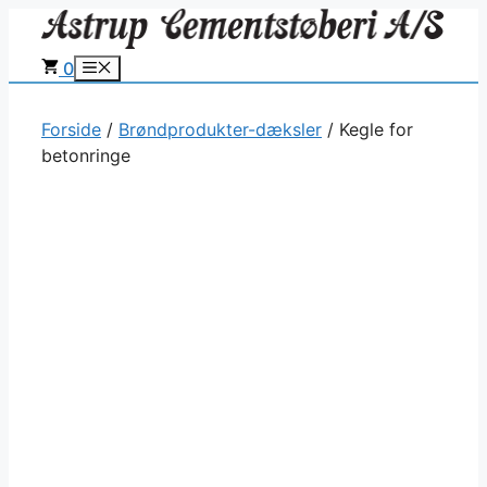
Hop
til
0
Menu
indhold
Forside
/
Brøndprodukter-dæksler
/ Kegle for
betonringe