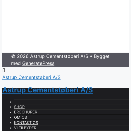
© 2026 Astrup Cementstøberi A/S
• Bygget
med
GeneratePress
Astrup Cementstøberi A/S
Astrup Cementstøberi A/S
SHOP
BROCHURER
OM OS
KONTAKT OS
VI TILBYDER