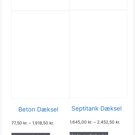
Septitank Dæksel
Beton Dæksel
1.645,00
kr.
–
2.452,50
kr.
77,50
kr.
–
1.918,50
kr.
Dette
Dette