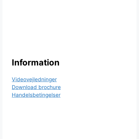
ud
af
5
Information
Videovejledninger
Download brochure
Handelsbetingelser