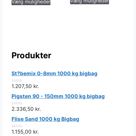
Vælg muligheder
Vælg muligheder
vare
vare
har
har
flere
flere
varianter.
varianter.
Muligheder
Mulighederne
kan
kan
vælges
vælges
Produkter
på
på
varesiden
varesiden
St?bemix 0-8mm 1000 kg bigbag
1.207,50
kr.
0
ud
Pigsten 90 - 150mm 1000 kg bigbag
af
5
2.336,50
kr.
0
ud
Flise Sand 1000 kg Bigbag
af
5
1.155,00
kr.
0