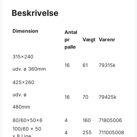
Beskrivelse
Dimension
Antal
pr
Vægt
Varenr
palle
315×240
16
61
79315k
udv. ø 360mm
425×260
udv. ø
16
70
79425k
480mm
80/60x50x6
4
160
71805006
100/60 x 50
4
255
711005008
x 8 Lige