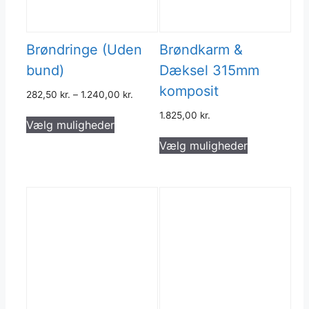
Brøndringe (Uden
Brøndkarm &
bund)
Dæksel 315mm
komposit
282,50
kr.
–
1.240,00
kr.
Dette
1.825,00
kr.
Vælg muligheder
vare
Dette
Vælg muligheder
har
vare
flere
har
varianter.
flere
Mulighederne
varianter.
kan
Muligheder
vælges
kan
på
vælges
varesiden
på
varesiden