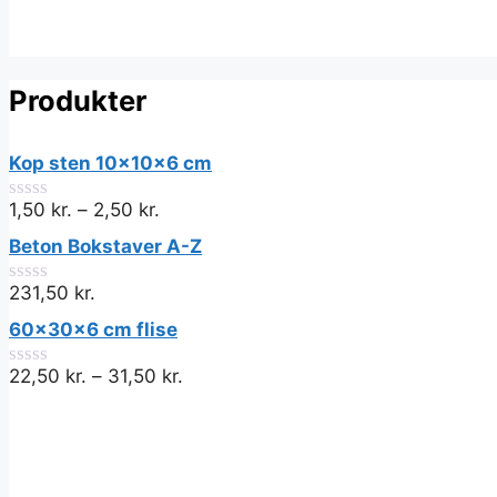
Produkter
Kop sten 10x10x6 cm
1,50
kr.
–
2,50
kr.
0
ud
Beton Bokstaver A-Z
af
5
231,50
kr.
0
ud
60x30x6 cm flise
af
5
22,50
kr.
–
31,50
kr.
0
ud
af
5