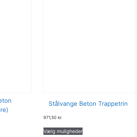
eton
Stålvange Beton Trappetrin
re)
971,50
kr.
Dette
Vælg muligheder
vare