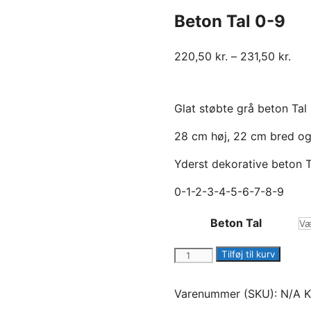
Beton Tal 0-9
220,50
kr.
–
231,50
kr.
Glat støbte grå beton Tal
28 cm høj, 22 cm bred og
Yderst dekorative beton T
0-1-2-3-4-5-6-7-8-9
Beton Tal
Beton
Tilføj til kurv
Tal
0-
Varenummer (SKU):
N/A
K
9