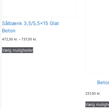
Sålbænk 3,5/5,5×15 Glat
Beton
472,50
kr.
–
737,50
kr.
Dette
Vælg muligheder
vare
har
flere
varianter.
Mulighederne
kan
Beto
vælges
på
231,50
kr.
varesiden
Vælg muligh