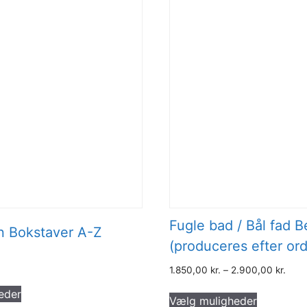
Fugle bad / Bål fad B
n Bokstaver A-Z
(produceres efter ord
1.850,00
kr.
–
2.900,00
kr.
Dette
Dette
eder
vare
Vælg muligheder
vare