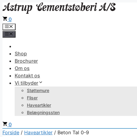
Hop
til
0
indhold
Menu
Menu
Shop
Brochurer
Om os
Kontakt os
Vi tilbyder
Støttemure
Fliser
Haveartikler
Belægningssten
0
Forside
/
Haveartikler
/ Beton Tal 0-9