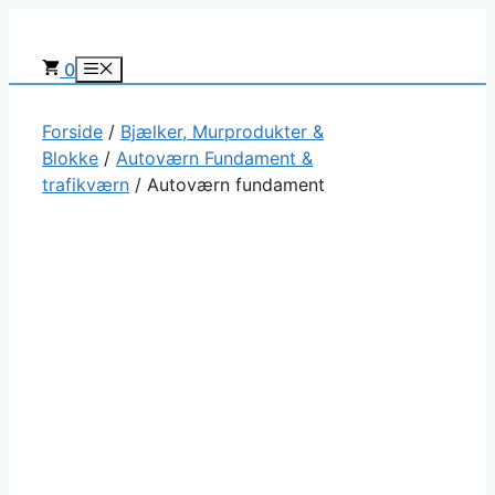
Hop
til
0
Menu
indhold
Forside
/
Bjælker, Murprodukter &
Blokke
/
Autoværn Fundament &
trafikværn
/ Autoværn fundament