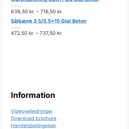
af
5
639,50
kr.
–
716,50
kr.
0
ud
Sålbænk 3,5/5,5x15 Glat Beton
af
5
472,50
kr.
–
737,50
kr.
0
ud
af
5
Information
Videovejledninger
Download brochure
Handelsbetingelser