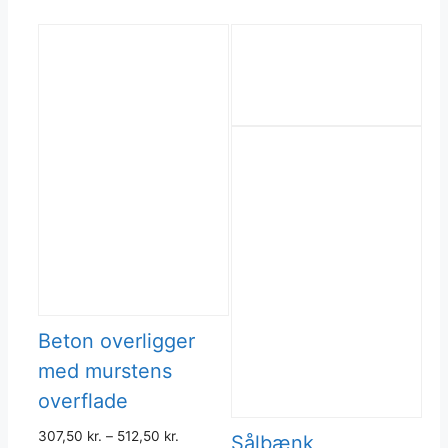
flere
varianter.
Muligheder
kan
vælges
på
varesiden
Beton overligger
med murstens
overflade
307,50
kr.
–
512,50
kr.
Sålbænk