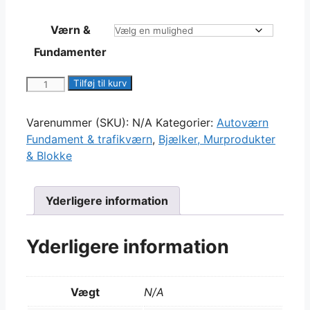
Værn &
Fundamenter
Autoværn
Tilføj til kurv
fundament
antal
Varenummer (SKU):
N/A
Kategorier:
Autoværn
Fundament & trafikværn
,
Bjælker, Murprodukter
& Blokke
Yderligere information
Yderligere information
Vægt
N/A