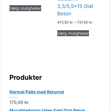
Dette
3,5/5,5×15 Glat
Vælg muligheder
vare
Beton
har
flere
472,50
kr.
–
737,50
kr.
varianter.
Dette
Vælg muligheder
Mulighederne
vare
kan
har
vælges
flere
på
varianter.
varesiden
Muligheder
kan
vælges
Produkter
på
varesiden
Normal Palle med Returret
170,00
kr.
0
ud
Murafdækning Uden Fald Glat Beton