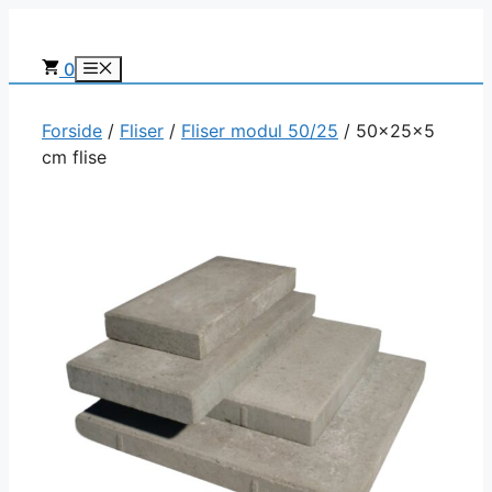
Hop
til
0
Menu
indhold
Forside
/
Fliser
/
Fliser modul 50/25
/ 50x25x5
cm flise