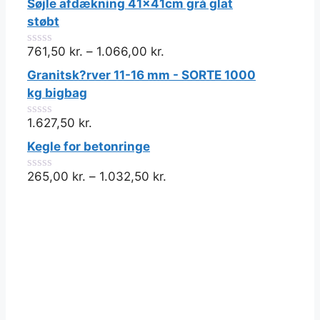
Søjle afdækning 41x41cm grå glat
støbt
761,50
kr.
–
1.066,00
kr.
0
ud
Granitsk?rver 11-16 mm - SORTE 1000
af
5
kg bigbag
1.627,50
kr.
0
ud
Kegle for betonringe
af
5
265,00
kr.
–
1.032,50
kr.
0
ud
af
5