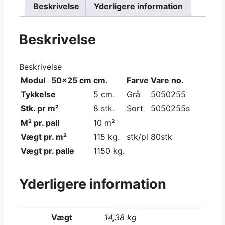
Beskrivelse
Yderligere information
Beskrivelse
Beskrivelse
Modul 50×25 cm
cm.
Farve
Vare no.
Tykkelse
5 cm.
Grå
5050255
Stk. pr m²
8 stk.
Sort
5050255s
M² pr. pall
10 m²
Vægt pr. m²
115 kg.
stk/pl
80stk
Vægt pr. palle
1150 kg.
Yderligere information
Vægt
14,38 kg