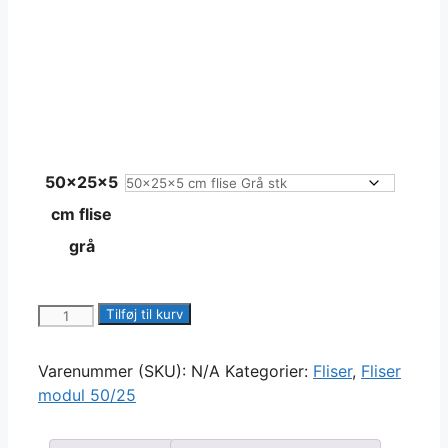
50x25x5
cm flise
grå
50x25x5
Tilføj til kurv
cm
flise
Varenummer (SKU):
N/A
Kategorier:
Fliser
,
Fliser
antal
modul 50/25