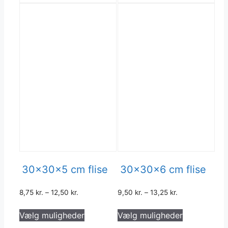
30x30x5 cm flise
30x30x6 cm flise
8,75
kr.
–
12,50
kr.
9,50
kr.
–
13,25
kr.
Dette
Dette
Vælg muligheder
Vælg muligheder
vare
vare