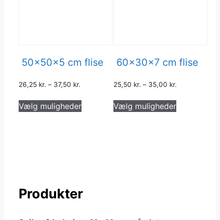
50x50x5 cm flise
60x30x7 cm flise
26,25
kr.
–
37,50
kr.
25,50
kr.
–
35,00
kr.
Dette
Dette
Vælg muligheder
Vælg muligheder
vare
vare
har
har
flere
flere
varianter.
varianter.
Mulighederne
Muligheder
kan
kan
vælges
vælges
Produkter
på
på
varesiden
varesiden