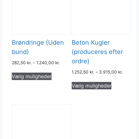
Brøndringe (Uden
Beton Kugler
bund)
(produceres efter
ordre)
282,50
kr.
–
1.240,00
kr.
Dette
1.252,50
kr.
–
3.915,00
kr.
Vælg muligheder
vare
Dette
Vælg muligheder
har
vare
flere
har
varianter.
flere
Mulighederne
varianter.
kan
Muligheder
vælges
kan
på
vælges
varesiden