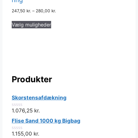
ring
247,50
kr.
–
280,00
kr.
Dette
Vælg muligheder
vare
har
flere
varianter.
Mulighederne
kan
vælges
Produkter
på
varesiden
Skorstensafdækning
1.076,25
kr.
0
ud
Flise Sand 1000 kg Bigbag
af
5
1.155,00
kr.
0