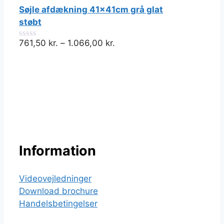
ud
Søjle afdækning 41x41cm grå glat
af
5
støbt
761,50
kr.
–
1.066,00
kr.
0
ud
af
5
Information
Videovejledninger
Download brochure
Handelsbetingelser