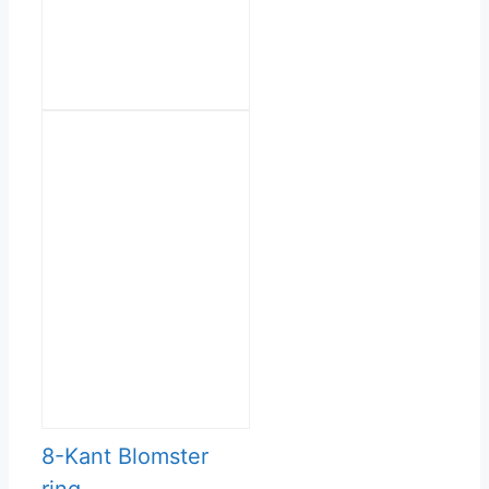
på
varesiden
8-Kant Blomster