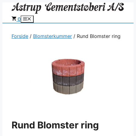
Hop
til
0
Menu
indhold
Forside
/
Blomsterkummer
/ Rund Blomster ring
Rund Blomster ring