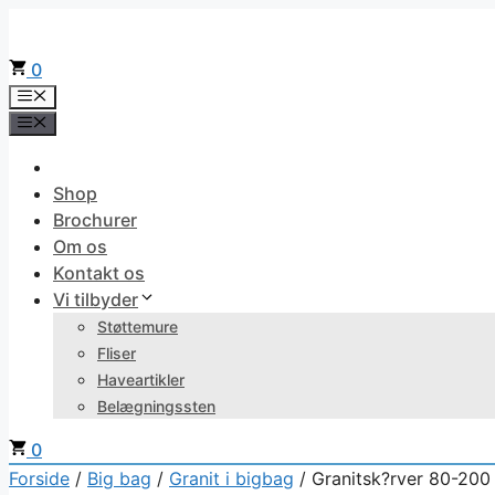
Hop
til
0
indhold
Menu
Menu
Shop
Brochurer
Om os
Kontakt os
Vi tilbyder
Støttemure
Fliser
Haveartikler
Belægningssten
0
Forside
/
Big bag
/
Granit i bigbag
/ Granitsk?rver 80-20