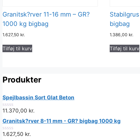
Granitsk?rver 11-16 mm – GR?
Stabilgru
1000 kg bigbag
bigbag
1.627,50
kr.
1.386,00
kr.
Tilføj til kurv
Tilføj til kurv
Produkter
Spejlbassin Sort Glat Beton
11.370,00
kr.
0
ud
Granitsk?rver 8-11 mm - GR? bigbag 1000 kg
af
5
1.627,50
kr.
0