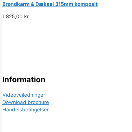
ud
Brøndkarm & Dæksel 315mm komposit
af
5
1.825,00
kr.
0
ud
af
5
Information
Videovejledninger
Download brochure
Handelsbetingelser