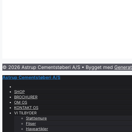
© 2026 Astrup Cementstøberi A/S
• Bygget med
Generat
Astrup Cementstøberi A/S
SHOP
BROCHURER
OM OS
KONTAKT OS
VI TILBYDER
Støttemure
Fliser
Haveartikler