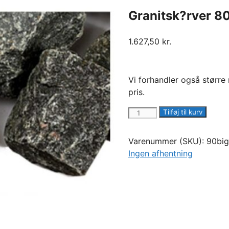
Granitsk?rver 
1.627,50
kr.
Vi forhandler også større
pris.
Granitsk?
Tilføj til kurv
rver
80-
Varenummer (SKU):
90bi
200
Ingen afhentning
mm
-
SORTE
antal