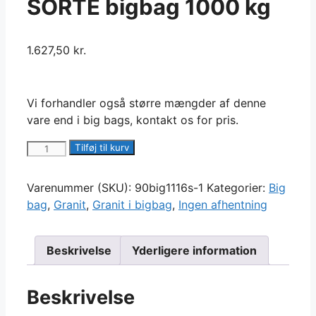
SORTE bigbag 1000 kg
1.627,50
kr.
Vi forhandler også større mængder af denne
vare end i big bags, kontakt os for pris.
Granitsk?
Tilføj til kurv
rver
8-
Varenummer (SKU):
90big1116s-1
Kategorier:
Big
11
bag
,
Granit
,
Granit i bigbag
,
Ingen afhentning
mm
-
SORTE
Beskrivelse
Yderligere information
bigbag
1000
Beskrivelse
kg