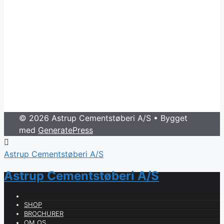
© 2026 Astrup Cementstøberi A/S
• Bygget
med
GeneratePress
Astrup Cementstøberi A/S
Astrup Cementstøberi A/S
SHOP
BROCHURER
OM OS