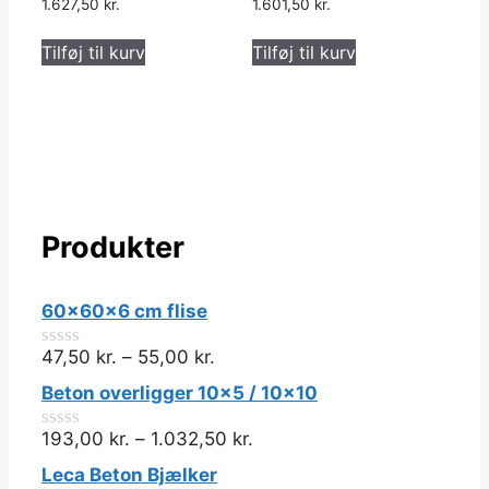
1.627,50
kr.
1.601,50
kr.
Tilføj til kurv
Tilføj til kurv
Produkter
60x60x6 cm flise
47,50
kr.
–
55,00
kr.
0
ud
Beton overligger 10x5 / 10x10
af
5
193,00
kr.
–
1.032,50
kr.
0
ud
Leca Beton Bjælker
af