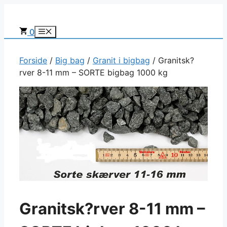
Hop
til
0
Menu
indhold
Forside
/
Big bag
/
Granit i bigbag
/ Granitsk?
rver 8-11 mm – SORTE bigbag 1000 kg
Granitsk?rver 8-11 mm –