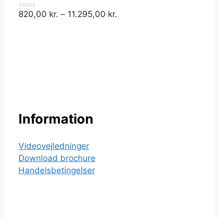
5
820,00
kr.
–
11.295,00
kr.
0
ud
af
5
Information
Videovejledninger
Download brochure
Handelsbetingelser