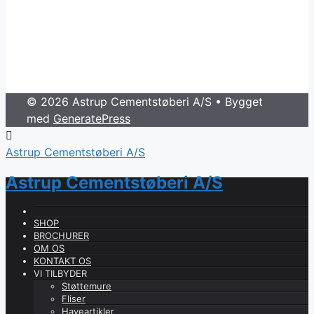
© 2026 Astrup Cementstøberi A/S
• Bygget
med
GeneratePress
Astrup Cementstøberi A/S
Astrup Cementstøberi A/S
SHOP
BROCHURER
OM OS
KONTAKT OS
VI TILBYDER
Støttemure
Fliser
Haveartikler