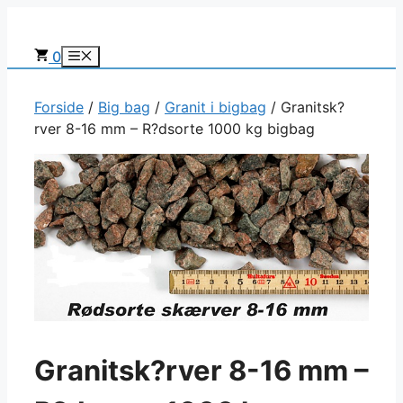
Hop
til
0
Menu
indhold
Forside
/
Big bag
/
Granit i bigbag
/ Granitsk?
rver 8-16 mm – R?dsorte 1000 kg bigbag
Granitsk?rver 8-16 mm –