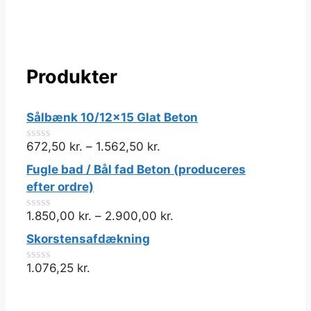
Produkter
Sålbænk 10/12x15 Glat Beton
672,50
kr.
–
1.562,50
kr.
0
ud
Fugle bad / Bål fad Beton (produceres
af
5
efter ordre)
1.850,00
kr.
–
2.900,00
kr.
0
ud
Skorstensafdækning
af
5
1.076,25
kr.
0
ud
af
5