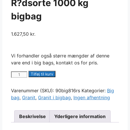
R?dsorte 1000 kg
bigbag
1.627,50
kr.
Vi forhandler også større mængder af denne
vare end i big bags, kontakt os for pris.
Granitsk?
Tilføj til kurv
rver
8-
Varenummer (SKU):
90big816rs
Kategorier:
Big
16
bag
,
Granit
,
Granit i bigbag
,
Ingen afhentning
mm
-
R?
Beskrivelse
Yderligere information
dsorte
1000