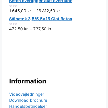
Beton overligger Glat overflade
af
5
1.645,00
kr.
–
16.812,50
kr.
0
ud
Sålbænk 3,5/5,5x15 Glat Beton
af
5
472,50
kr.
–
737,50
kr.
0
ud
af
5
Information
Videovejledninger
Download brochure
Handelsbetingelser