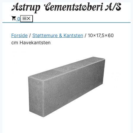
Hop
til
0
Menu
indhold
Forside
/
Støttemure & Kantsten
/ 10×17,5×60
cm Havekantsten