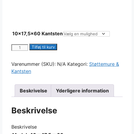
10x17,5x60 Kantsten
10x17,5x60
Tilføj til kurv
cm
Havekantsten
Varenummer (SKU):
N/A
Kategori:
Støttemure &
antal
Kantsten
Beskrivelse
Yderligere information
Beskrivelse
Beskrivelse