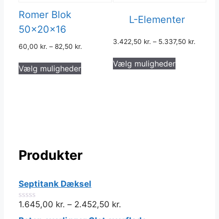
Romer Blok
L-Elementer
50x20x16
3.422,50
kr.
–
5.337,50
kr.
60,00
kr.
–
82,50
kr.
Dette
Dette
Vælg muligheder
vare
Vælg muligheder
vare
har
har
flere
flere
varianter.
varianter.
Muligheder
Mulighederne
kan
kan
vælges
vælges
på
Produkter
på
varesiden
varesiden
Septitank Dæksel
1.645,00
kr.
–
2.452,50
kr.
0
ud