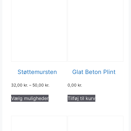
Støttemursten
Glat Beton Plint
32,00
kr.
–
50,00
kr.
0,00
kr.
Dette
Vælg muligheder
Tilføj til kurv
vare
har
flere
varianter.
Mulighederne