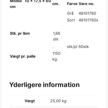
Modul 10 x 17,5 x 60
cm.
Farve
Vare no.
cm
Grå
48101760
Sort
48101760s
Stk. pr lbm
1,66
stk
.
stk/pl
60stk
1150
Vægt pr. palle
kg.
Yderligere information
Vægt
25,00 kg