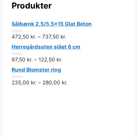
varesiden
Produkter
på
varesiden
Sålbænk 2,5/5,5x15 Glat Beton
472,50
kr.
–
737,50
kr.
0
ud
Herregårdssten slået 6 cm
af
5
97,50
kr.
–
122,50
kr.
0
ud
Rund Blomster ring
af
5
235,00
kr.
–
280,00
kr.
0
ud
af
5