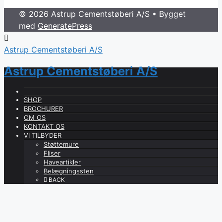
© 2026 Astrup Cementstøberi A/S
• Bygget
med
GeneratePress
Astrup Cementstøberi A/S
Astrup Cementstøberi A/S
SHOP
BROCHURER
OM OS
KONTAKT OS
VI TILBYDER
Støttemure
Fliser
Haveartikler
Belægningssten
BACK