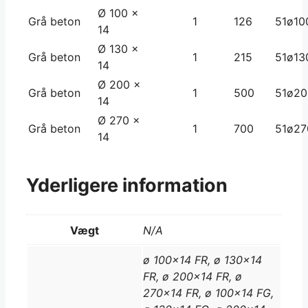
Ø 100 x
Grå beton
1
126
51ø10
14
Ø 130 x
Grå beton
1
215
51ø13
14
Ø 200 x
Grå beton
1
500
51ø20
14
Ø 270 x
Grå beton
1
700
51ø27
14
Yderligere information
Vægt
N/A
ø 100×14 FR, ø 130×14
FR, ø 200×14 FR, ø
270×14 FR, ø 100×14 FG,