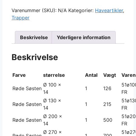
trin
antal
Varenummer (SKU):
N/A
Kategorier:
Haveartikler
,
Trapper
Beskrivelse
Yderligere information
Beskrivelse
Farve
størrelse
Antal
Vægt
Varen
Ø 100 x
51ø10
Røde Søsten
1
126
14
FR
Ø 130 x
51ø13
Røde Søsten
1
215
14
FR
Ø 200 x
51ø20
Røde Søsten
1
500
14
FR
Ø 270 x
51ø27
Røde Søsten
1
700