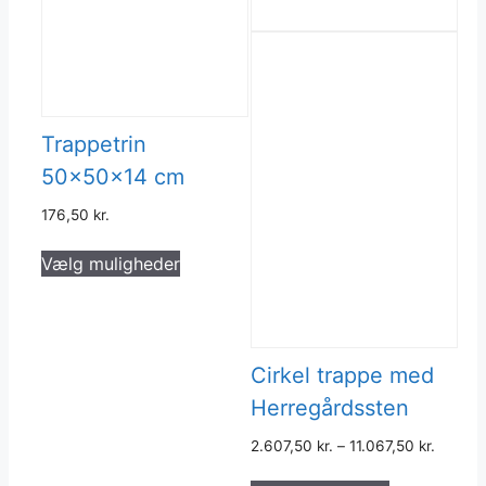
Trappetrin
50x50x14 cm
176,50
kr.
Dette
Vælg muligheder
vare
har
flere
varianter.
Cirkel trappe med
Mulighederne
kan
Herregårdssten
vælges
2.607,50
kr.
–
11.067,50
kr.
på
Dette
varesiden