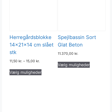
Herregårdsblokke
Spejlbassin Sort
14x21x14 cm slået
Glat Beton
stk
11.370,00
kr.
Dette
11,50
kr.
–
15,00
kr.
Vælg muligheder
vare
Dette
Vælg muligheder
har
vare
flere
har
varianter.
flere
Muligheder
varianter.
kan
Mulighederne
vælges
kan
på
vælges