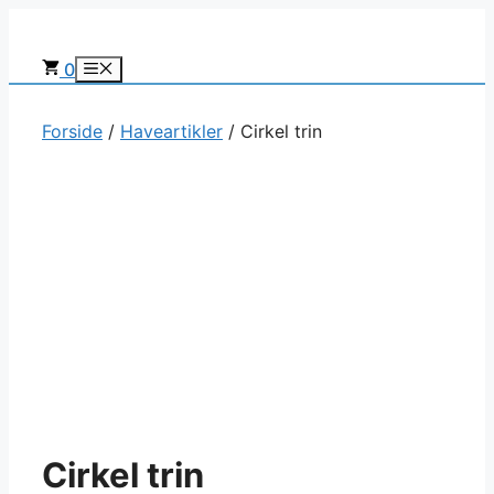
Hop
til
0
Menu
indhold
Forside
/
Haveartikler
/ Cirkel trin
Cirkel trin