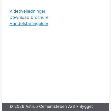
Videovejledninger
Download brochure
Handelsbetingelser
© 2026 Astrup Cementstøberi A/S
• Bygget