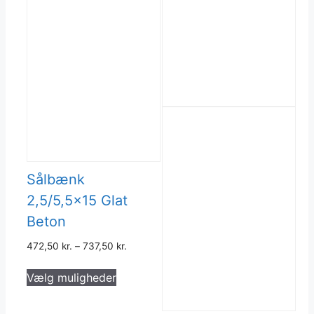
Sålbænk
2,5/5,5×15 Glat
Beton
472,50
kr.
–
737,50
kr.
Dette
Vælg muligheder
vare
har