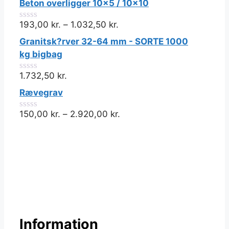
Beton overligger 10x5 / 10x10
193,00
kr.
–
1.032,50
kr.
0
ud
Granitsk?rver 32-64 mm - SORTE 1000
af
5
kg bigbag
1.732,50
kr.
0
ud
Rævegrav
af
5
150,00
kr.
–
2.920,00
kr.
0
ud
af
5
Information