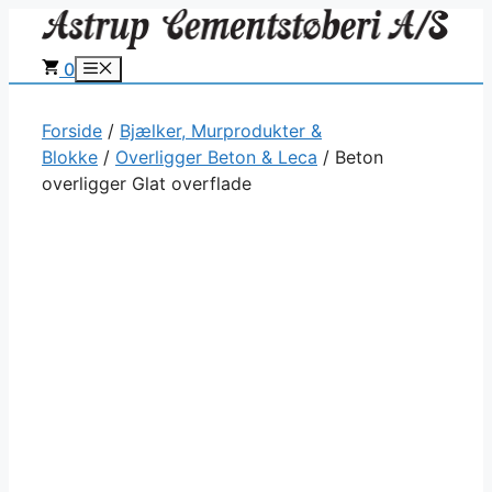
Hop
til
0
Menu
indhold
Forside
/
Bjælker, Murprodukter &
Blokke
/
Overligger Beton & Leca
/ Beton
overligger Glat overflade