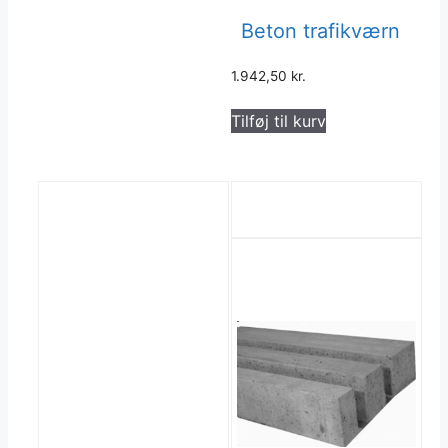
flere
varianter.
Beton trafikværn
Mulighederne
kan
1.942,50
kr.
vælges
Tilføj til kurv
på
varesiden