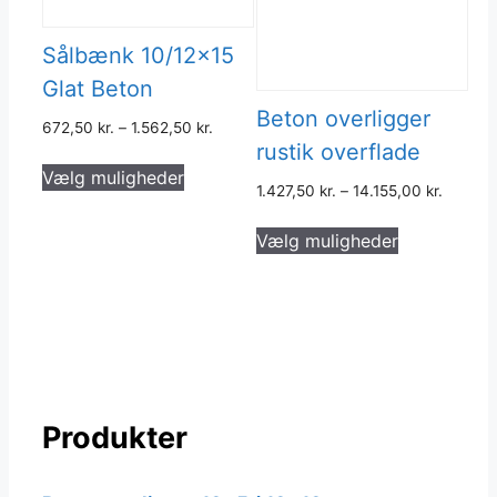
Sålbænk 10/12×15
Glat Beton
Beton overligger
672,50
kr.
–
1.562,50
kr.
rustik overflade
Dette
Vælg muligheder
vare
1.427,50
kr.
–
14.155,00
kr.
har
Dette
flere
Vælg muligheder
vare
varianter.
har
Mulighederne
flere
kan
varianter.
vælges
Muligheder
på
kan
varesiden
vælges
Produkter
på
varesiden