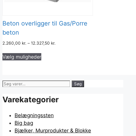
Beton overligger til Gas/Porre
beton
2.260,00
kr.
–
12.327,50
kr.
Dette
Vælg muligheder
vare
har
flere
varianter.
Søg
Søg
Mulighederne
efter:
kan
Varekategorier
vælges
på
Belægningssten
varesiden
Big bag
Bjælker, Murprodukter & Blokke