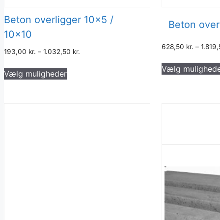
Beton overligger 10×5 /
Beton over
10×10
628,50
kr.
–
1.819
193,00
kr.
–
1.032,50
kr.
Dette
Vælg mulighed
Vælg muligheder
vare
har
flere
varianter.
Mulighederne
kan
vælges
på
varesiden