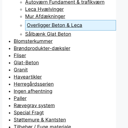
Autoværn Fundament & trafikværn
Leca Hvælvinger
Mur Afdækninger
Overligger Beton & Leca
Sålbænk Glat Beton
Blomsterkummer
Brøndprodukter-dæksler
Fliser
Glat-Beton
Granit
Haveartikler
Herregårdsserien
Ingen afhentning
Paller
Rævegrav system
Special Fragt
Støttemure & Kantsten
Tilbehør / Fuge materiale