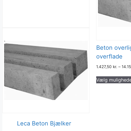
Beton overli
overflade
1.427,50
kr.
–
14.1
Vælg mulighed
Leca Beton Bjælker