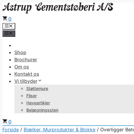
Hop
til
0
indhold
Menu
Menu
Shop
Brochurer
Om os
Kontakt os
Vi tilbyder
Støttemure
Fliser
Haveartikler
Belægningssten
0
Forside
/
Bjælker, Murprodukter & Blokke
/ Overligger Bet