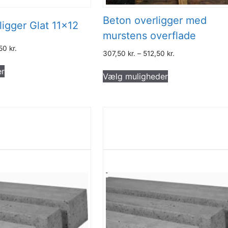
Beton overligger med
ligger Glat 11×12
murstens overflade
,50
kr.
307,50
kr.
–
512,50
kr.
Dette
Dette
er
vare
Vælg muligheder
vare
har
har
flere
flere
varianter.
varianter.
Mulighederne
Mulighederne
kan
kan
vælges
vælges
på
på
varesiden
varesiden