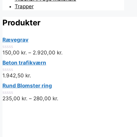
Trapper
Produkter
Rævegrav
150,00
kr.
–
2.920,00
kr.
0
ud
Beton trafikværn
af
5
1.942,50
kr.
0
ud
Rund Blomster ring
af
5
235,00
kr.
–
280,00
kr.
0
ud
af
5