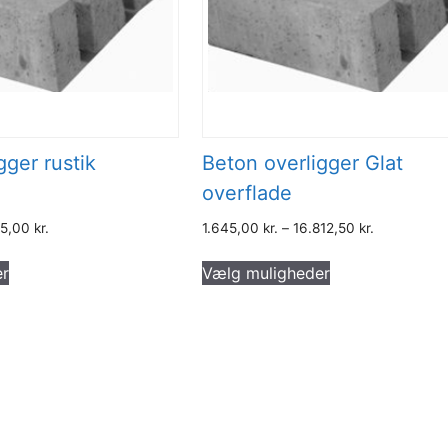
gger rustik
Beton overligger Glat
overflade
55,00
kr.
1.645,00
kr.
–
16.812,50
kr.
Dette
Dette
er
Vælg muligheder
vare
vare
har
har
flere
flere
varianter.
varianter.
Mulighederne
Mulighederne
kan
kan
vælges
vælges
på
på