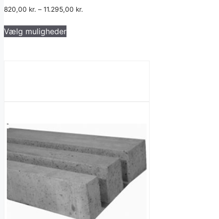
820,00
kr.
–
11.295,00
kr.
Dette
Vælg muligheder
vare
har
flere
varianter.
Mulighederne
kan
vælges
på
varesiden