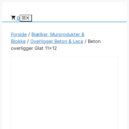
Hop
til
0
Menu
indhold
Forside
/
Bjælker, Murprodukter &
Blokke
/
Overligger Beton & Leca
/ Beton
overligger Glat 11×12