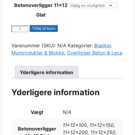
Betonoverligger 11x12
Glat
Beton
Tilføj til kurv
overligger
Glat
Varenummer (SKU):
N/A
Kategorier:
Bjælker,
11x12
Murprodukter & Blokke
,
Overligger Beton & Leca
antal
Yderligere information
Yderligere information
Vægt
N/A
11x12x100, 11x12x150,
Betonoverligger
11x12x200, 11x12x250,