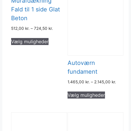
Murafdækning
Fald til 1 side Glat
Beton
512,00
kr.
–
724,50
kr.
Dette
Vælg muligheder
vare
har
flere
Autoværn
varianter.
fundament
Mulighederne
kan
1.465,00
kr.
–
2.145,00
kr.
vælges
Dette
på
Vælg muligheder
vare
varesiden
har
flere
varianter.
Muligheder