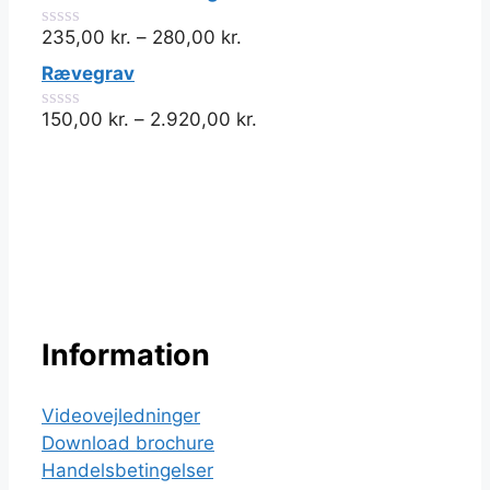
5
235,00
kr.
–
280,00
kr.
0
ud
Rævegrav
af
5
150,00
kr.
–
2.920,00
kr.
0
ud
af
5
Information
Videovejledninger
Download brochure
Handelsbetingelser