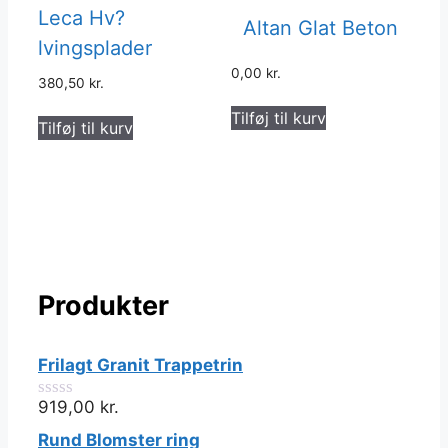
Leca Hv?
Altan Glat Beton
lvingsplader
0,00
kr.
380,50
kr.
Tilføj til kurv
Tilføj til kurv
Produkter
Frilagt Granit Trappetrin
919,00
kr.
0
ud
Rund Blomster ring
af