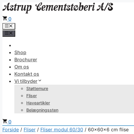
Hop
til
0
indhold
Menu
Menu
Shop
Brochurer
Om os
Kontakt os
Vi tilbyder
Støttemure
Fliser
Haveartikler
Belægningssten
0
Forside
/
Fliser
/
Fliser modul 60/30
/ 60x60x6 cm flise