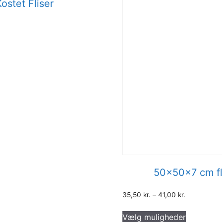
Kostet Fliser
50x50x7 cm fl
35,50
kr.
–
41,00
kr.
Dette
Vælg muligheder
vare