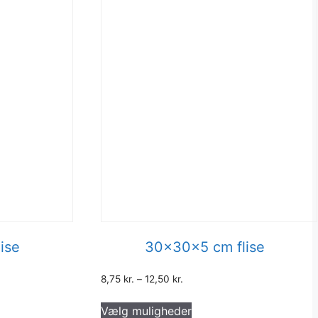
ise
30x30x5 cm flise
8,75
kr.
–
12,50
kr.
Dette
Vælg muligheder
vare