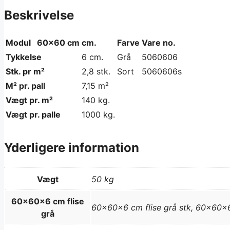
Beskrivelse
Modul 60×60 cm
cm.
Farve
Vare no.
Tykkelse
6 cm.
Grå
5060606
Stk. pr m²
2,8 stk.
Sort
5060606s
M² pr. pall
7,15 m²
Vægt pr. m²
140 kg.
Vægt pr. palle
1000 kg.
Yderligere information
Vægt
50 kg
60x60x6 cm flise
60x60x6 cm flise grå stk, 60x60x6 
grå