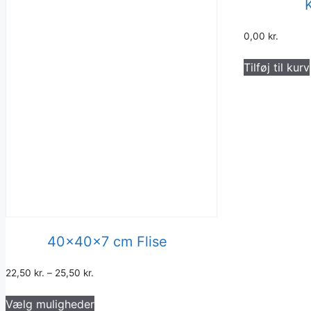
0,00
kr.
Tilføj til kurv
40x40x7 cm Flise
22,50
kr.
–
25,50
kr.
Dette
Vælg muligheder
vare