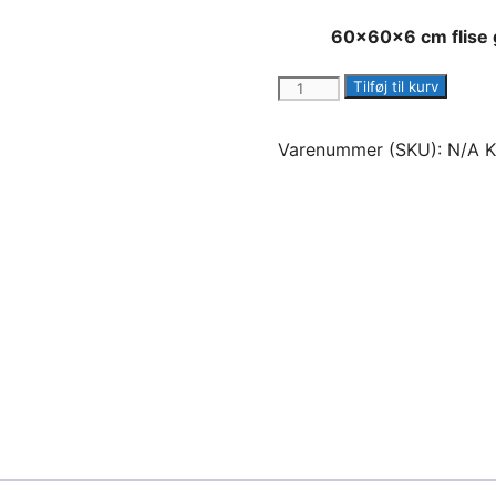
60x60x6 cm flise 
60x60x6
Tilføj til kurv
cm
flise
Varenummer (SKU):
N/A
K
antal