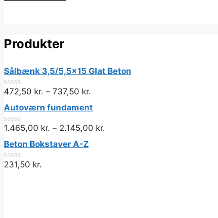
har
flere
varianter.
Produkter
Mulighederne
kan
vælges
Sålbænk 3,5/5,5x15 Glat Beton
på
472,50
kr.
–
737,50
kr.
varesiden
0
ud
Autoværn fundament
af
5
1.465,00
kr.
–
2.145,00
kr.
0
ud
Beton Bokstaver A-Z
af
5
231,50
kr.
0
ud
af
5