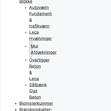
Blokke
Autoværn
Fundament
&
trafikværn
Leca
Hvælvinger
Mur
Afdækninger
Overligger
Beton
&
Leca
Sålbænk
Glat
Beton
Blomsterkummer
Brøndprodukter-