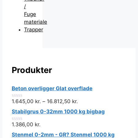
/
Fuge
materiale
Trapper
Produkter
Beton overligger Glat overflade
1.645,00
kr.
–
16.812,50
kr.
0
ud
Stabilgrus 0-32mm 1000 kg bigbag
af
5
1.386,00
kr.
0
ud
Stenmel 0-2mm - GR? Stenmel 1000 kg
af