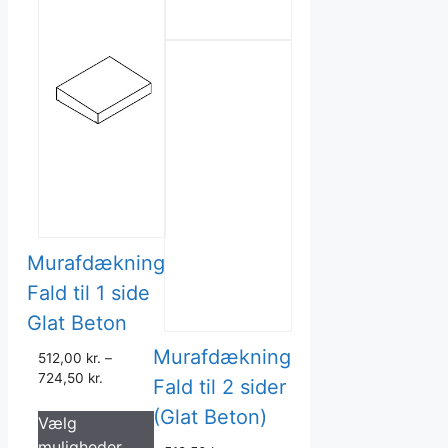
Murafdækning
Fald til 1 side
Glat Beton
Murafdækning
512,00
kr.
–
724,50
kr.
Fald til 2 sider
Dette
(Glat Beton)
Vælg
vare
muligheder