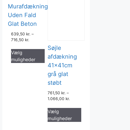
Murafdækning
Uden Fald
Glat Beton
639,50
kr.
–
716,50
kr.
Søjle
Dette
Vælg
vare
afdækning
muligheder
har
41x41cm
flere
grå glat
varianter.
støbt
Mulighederne
kan
761,50
kr.
–
vælges
1.066,00
kr.
på
Dette
varesiden
Vælg
vare
muligheder
har
flere