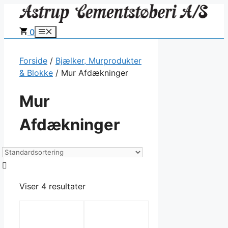
Hop
til
0
Menu
indhold
Forside
/
Bjælker, Murprodukter
& Blokke
/ Mur Afdækninger
Mur
Afdækninger
Viser 4 resultater