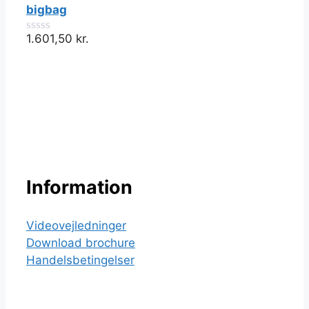
5
bigbag
1.601,50
kr.
0
ud
af
5
Information
Videovejledninger
Download brochure
Handelsbetingelser