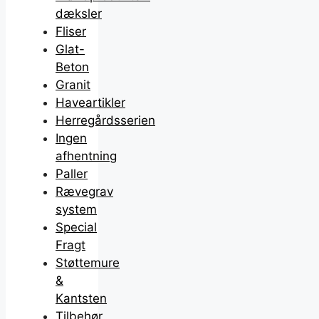
dæksler
Fliser
Glat-
Beton
Granit
Haveartikler
Herregårdsserien
Ingen
afhentning
Paller
Rævegrav
system
Special
Fragt
Støttemure
&
Kantsten
Tilbehør