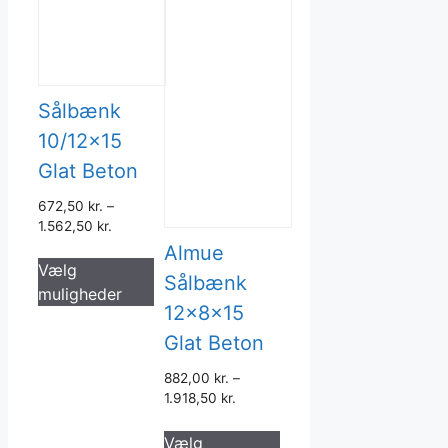
Sålbænk
10/12×15
Glat Beton
672,50
kr.
–
1.562,50
kr.
Almue
Dette
Vælg
vare
Sålbænk
muligheder
har
12x8x15
flere
Glat Beton
varianter.
Mulighederne
882,00
kr.
–
kan
1.918,50
kr.
vælges
Dette
Vælg
på