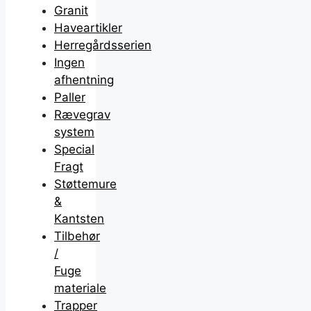
Granit
Haveartikler
Herregårdsserien
Ingen
afhentning
Paller
Rævegrav
system
Special
Fragt
Støttemure
&
Kantsten
Tilbehør
/
Fuge
materiale
Trapper