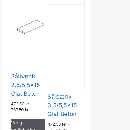
Sålbænk
2,5/5,5×15
Glat Beton
Sålbænk
472,50
kr.
–
3,5/5,5×15
737,50
kr.
Glat Beton
Dette
Vælg
vare
472,50
kr.
–
muligheder