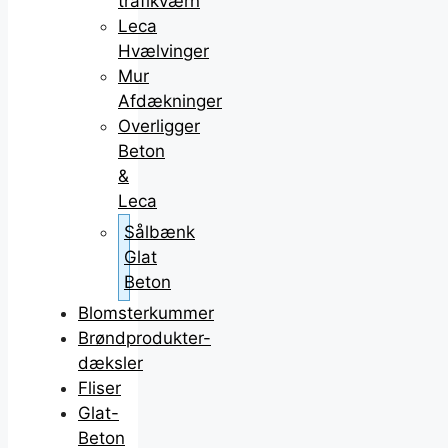
trafikværn
Leca
Hvælvinger
Mur
Afdækninger
Overligger
Beton
&
Leca
Sålbænk
Glat
Beton
Blomsterkummer
Brøndprodukter-
dæksler
Fliser
Glat-
Beton