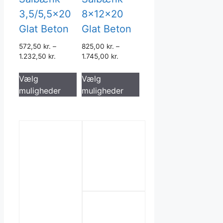
3,5/5,5×20
8x12x20
Glat Beton
Glat Beton
572,50
kr.
–
825,00
kr.
–
1.232,50
kr.
1.745,00
kr.
Dette
Dette
Vælg
Vælg
vare
vare
muligheder
muligheder
har
har
flere
flere
varianter.
varianter.
Mulighederne
Mulighederne
kan
kan
vælges
vælges
på
på
varesiden
varesiden