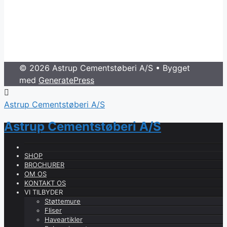
© 2026 Astrup Cementstøberi A/S
• Bygget
med
GeneratePress
Astrup Cementstøberi A/S
Astrup Cementstøberi A/S
SHOP
BROCHURER
OM OS
KONTAKT OS
VI TILBYDER
Støttemure
Fliser
Haveartikler