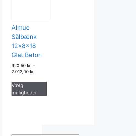
Almue
Sålbænk
12x8x18
Glat Beton
920,50
kr.
–
2.012,00
kr.
Dette
Vælg
vare
muligheder
har
flere
varianter.
Mulighederne
kan
vælges