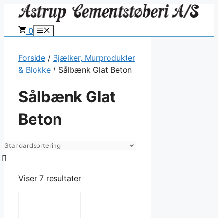
Hop
til
0
Menu
indhold
Forside
/
Bjælker, Murprodukter
& Blokke
/ Sålbænk Glat Beton
Sålbænk Glat
Beton
Viser 7 resultater