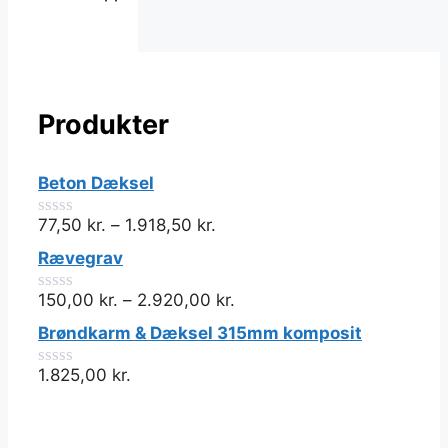
Produkter
Beton Dæksel
77,50
kr.
–
1.918,50
kr.
0
ud
Rævegrav
af
5
150,00
kr.
–
2.920,00
kr.
0
ud
Brøndkarm & Dæksel 315mm komposit
af
5
1.825,00
kr.
0
ud
af
5