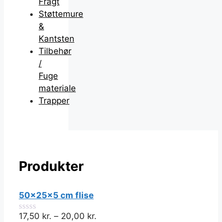
Fragt
Støttemure
&
Kantsten
Tilbehør
/
Fuge
materiale
Trapper
Produkter
50x25x5 cm flise
17,50
kr.
–
20,00
kr.
0