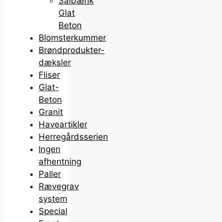
Sålbænk
Glat
Beton
Blomsterkummer
Brøndprodukter-
dæksler
Fliser
Glat-
Beton
Granit
Haveartikler
Herregårdsserien
Ingen
afhentning
Paller
Rævegrav
system
Special