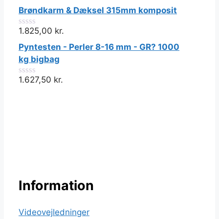
ud
Brøndkarm & Dæksel 315mm komposit
af
5
1.825,00
kr.
0
ud
Pyntesten - Perler 8-16 mm - GR? 1000
af
5
kg bigbag
1.627,50
kr.
0
ud
af
5
Information
Videovejledninger