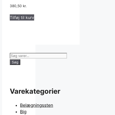
380,50
kr.
Tilføj til kurv
Søg
efter:
Søg
Varekategorier
Belægningssten
Big