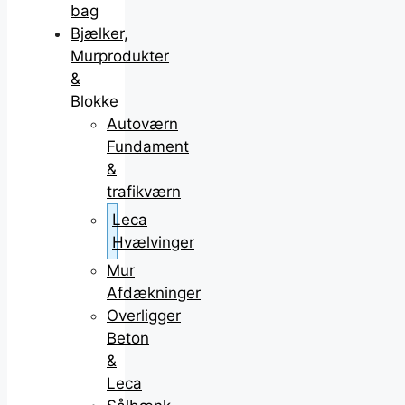
bag
Bjælker,
Murprodukter
&
Blokke
Autoværn
Fundament
&
trafikværn
Leca
Hvælvinger
Mur
Afdækninger
Overligger
Beton
&
Leca