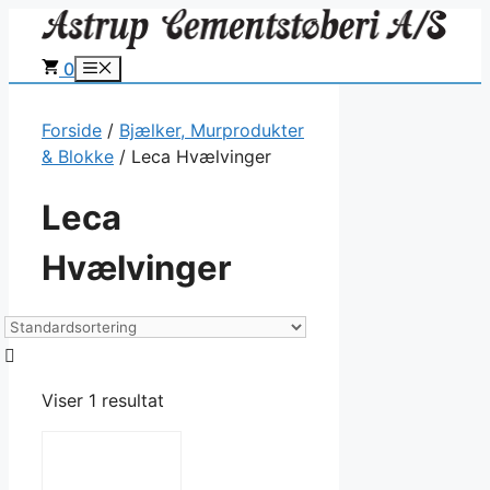
Hop
til
0
Menu
indhold
Forside
/
Bjælker, Murprodukter
& Blokke
/ Leca Hvælvinger
Leca
Hvælvinger
Viser 1 resultat