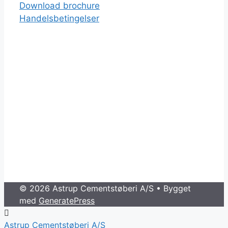
Download brochure
Handelsbetingelser
© 2026 Astrup Cementstøberi A/S
• Bygget
med
GeneratePress
Astrup Cementstøberi A/S