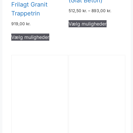
(Glat Beton)
Frilagt Granit
512,50
kr.
–
893,00
kr.
Trappetrin
Dette
Vælg muligheder
919,00
kr.
vare
Dette
har
Vælg muligheder
vare
flere
har
varianter.
flere
Muligheder
varianter.
kan
Mulighederne
vælges
kan
på
vælges
varesiden
på
varesiden