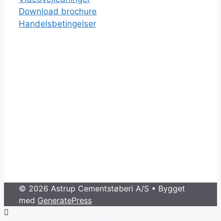
Download brochure
Handelsbetingelser
© 2026 Astrup Cementstøberi A/S
• Bygget
med
GeneratePress