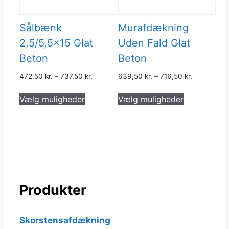
Sålbænk
Murafdækning
2,5/5,5×15 Glat
Uden Fald Glat
Beton
Beton
472,50
kr.
–
737,50
kr.
639,50
kr.
–
716,50
kr.
Dette
Dette
Vælg muligheder
Vælg muligheder
vare
vare
har
har
flere
flere
varianter.
varianter.
Mulighederne
Muligheder
kan
kan
vælges
vælges
Produkter
på
på
varesiden
varesiden
Skorstensafdækning