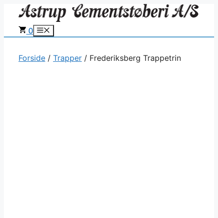
Hop
til
0
Menu
indhold
Forside
/
Trapper
/ Frederiksberg Trappetrin