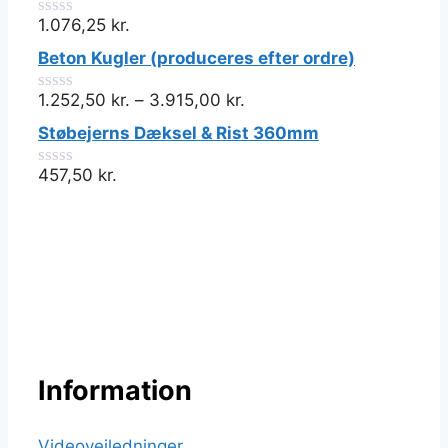
1.076,25
kr.
0
ud
Beton Kugler (produceres efter ordre)
af
5
1.252,50
kr.
–
3.915,00
kr.
0
ud
Støbejerns Dæksel & Rist 360mm
af
5
457,50
kr.
0
ud
af
5
Information
Videovejledninger