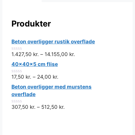
Produkter
Beton overligger rustik overflade
1.427,50
kr.
–
14.155,00
kr.
0
ud
40x40x5 cm flise
af
5
17,50
kr.
–
24,00
kr.
0
ud
Beton overligger med murstens
af
5
overflade
307,50
kr.
–
512,50
kr.
0
ud
af
5