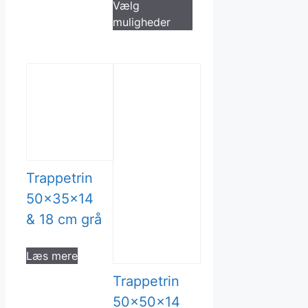
Vælg
vare
muligheder
har
flere
varianter.
Mulighederne
kan
vælges
på
varesiden
Trappetrin
50x35x14
& 18 cm grå
Læs mere
Trappetrin
50x50x14