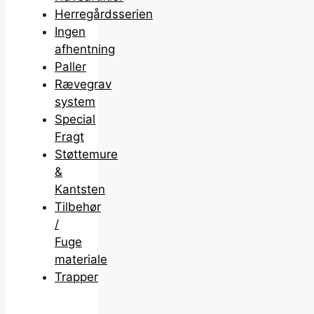
Herregårdsserien
Ingen
afhentning
Paller
Rævegrav
system
Special
Fragt
Støttemure
&
Kantsten
Tilbehør
/
Fuge
materiale
Trapper