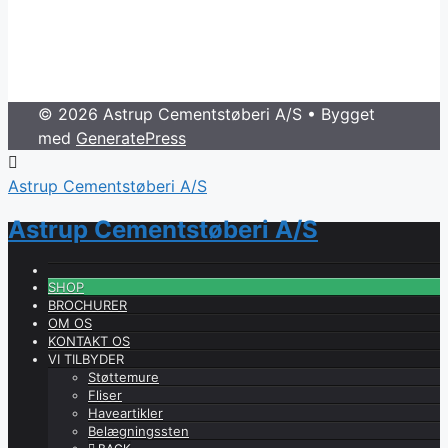
© 2026 Astrup Cementstøberi A/S
• Bygget
med
GeneratePress
Astrup Cementstøberi A/S
Astrup Cementstøberi A/S
SHOP
BROCHURER
OM OS
KONTAKT OS
VI TILBYDER
Støttemure
Fliser
Haveartikler
Belægningssten