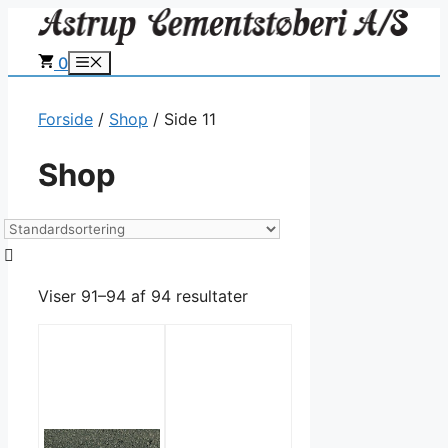
Hop
til
0
Menu
indhold
Forside
/
Shop
/ Side 11
Shop
Viser 91–94 af 94 resultater