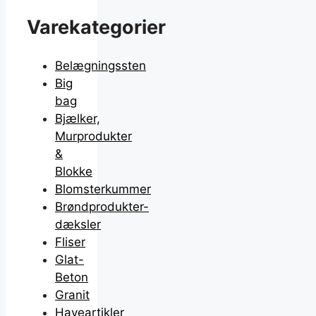
Varekategorier
Belægningssten
Big
bag
Bjælker,
Murprodukter
&
Blokke
Blomsterkummer
Brøndprodukter-
dæksler
Fliser
Glat-
Beton
Granit
Haveartikler