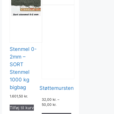
Stenmel 0-
2mm –
SORT
Stenmel
1000 kg
bigbag
Støttemursten
1.601,50
kr.
32,00
kr.
–
50,00
kr.
Tilføj til kurv
Dette