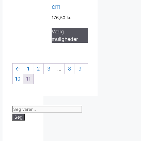
cm
176,50
kr.
Dette
Vælg
vare
muligheder
har
flere
varianter.
Mulighederne
←
1
2
3
…
8
9
kan
10
11
vælges
på
varesiden
Søg
efter:
Søg