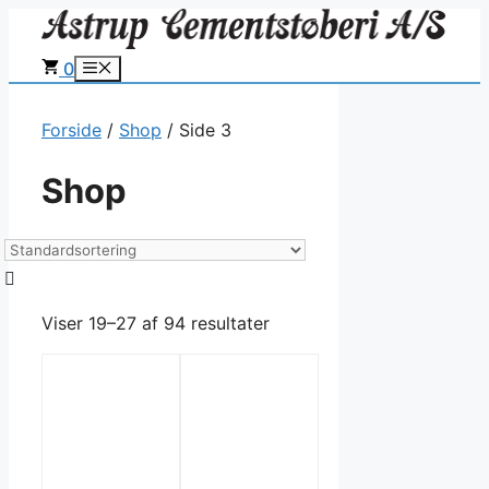
Hop
til
0
Menu
indhold
Forside
/
Shop
/ Side 3
Shop
Viser 19–27 af 94 resultater