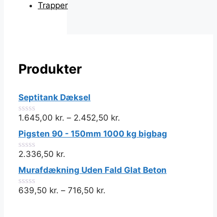
Trapper
Produkter
Septitank Dæksel
1.645,00
kr.
–
2.452,50
kr.
0
ud
Pigsten 90 - 150mm 1000 kg bigbag
af
5
2.336,50
kr.
0
ud
Murafdækning Uden Fald Glat Beton
af
5
639,50
kr.
–
716,50
kr.
0
ud
af