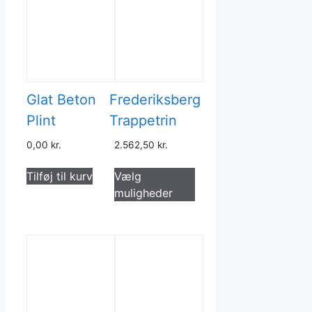
Glat Beton
Frederiksberg
Plint
Trappetrin
0,00
kr.
2.562,50
kr.
Dette
Tilføj til kurv
Vælg
vare
muligheder
har
flere
varianter.
Mulighederne
kan
vælges
på