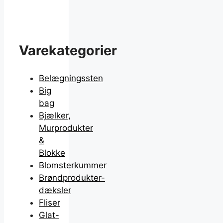
Varekategorier
Belægningssten
Big
bag
Bjælker,
Murprodukter
&
Blokke
Blomsterkummer
Brøndprodukter-
dæksler
Fliser
Glat-