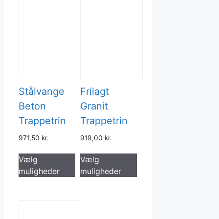
Stålvange
Frilagt
Beton
Granit
Trappetrin
Trappetrin
971,50
kr.
919,00
kr.
Dette
Dette
Vælg
Vælg
vare
vare
muligheder
muligheder
har
har
flere
flere
varianter.
varianter.
Mulighederne
Mulighederne