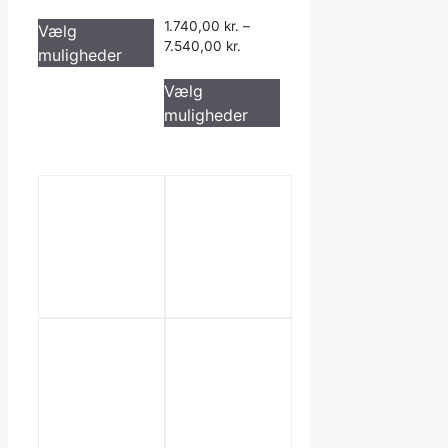
Dette
1.740,00
kr.
–
Vælg
vare
7.540,00
kr.
muligheder
har
Dette
flere
Vælg
vare
varianter.
muligheder
har
Mulighederne
flere
kan
varianter.
vælges
Mulighederne
på
kan
varesiden
vælges
på
varesiden