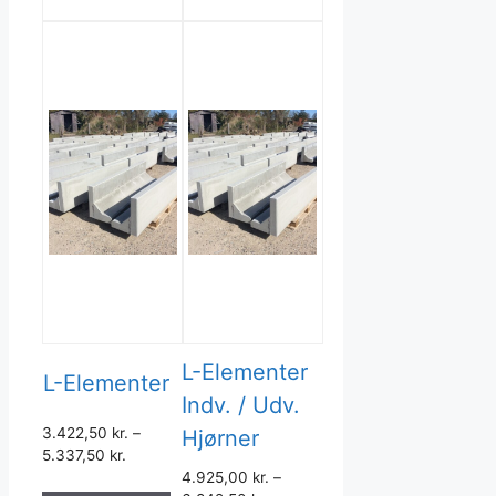
L-Elementer
L-Elementer
Indv. / Udv.
3.422,50
kr.
–
Hjørner
5.337,50
kr.
4.925,00
kr.
–
Dette