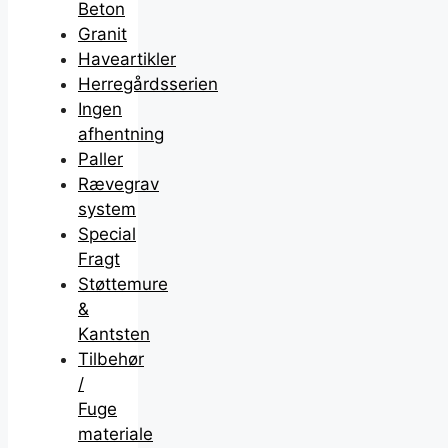
Beton
Granit
Haveartikler
Herregårdsserien
Ingen
afhentning
Paller
Rævegrav
system
Special
Fragt
Støttemure
&
Kantsten
Tilbehør
/
Fuge
materiale