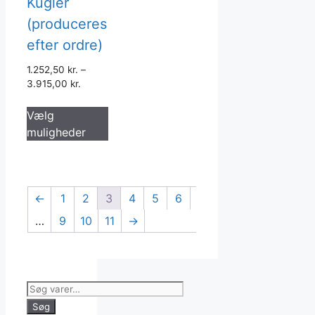
Kugler
(produceres
efter ordre)
1.252,50
kr.
–
3.915,00
kr.
Dette
Vælg
vare
muligheder
har
flere
varianter.
Mulighederne
←
1
2
3
4
5
6
kan
…
9
10
11
→
vælges
på
varesiden
Søg
efter:
Søg