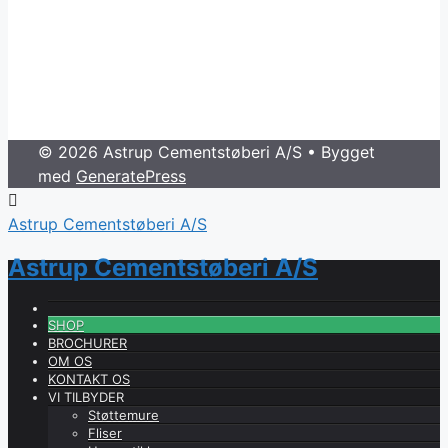
© 2026 Astrup Cementstøberi A/S
• Bygget
med
GeneratePress
Astrup Cementstøberi A/S
Astrup Cementstøberi A/S
SHOP
BROCHURER
OM OS
KONTAKT OS
VI TILBYDER
Støttemure
Fliser