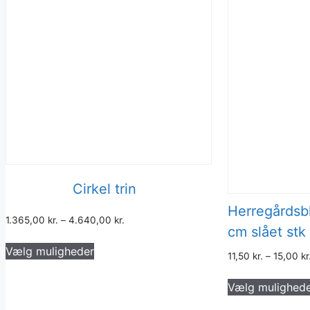
Cirkel trin
Herregårdsb
1.365,00
kr.
–
4.640,00
kr.
cm slået stk
Dette
Vælg muligheder
vare
11,50
kr.
–
15,00
kr
har
Vælg mulighed
flere
varianter.