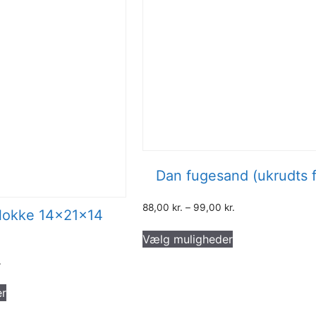
Dan fugesand (ukrudts f
88,00
kr.
–
99,00
kr.
lokke 14x21x14
Dette
Vælg muligheder
vare
har
.
flere
Dette
er
varianter.
vare
Mulighederne
har