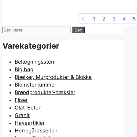
Mulighederne
kan
←
1
2
3
4
5
vælges
på
Søg
Søg
varesiden
efter:
Varekategorier
Belægningssten
Big bag
Bjælker, Murprodukter & Blokke
Blomsterkummer
Brøndprodukter-dæksler
Fliser
Glat-Beton
Granit
Haveartikler
Herregårdsserien