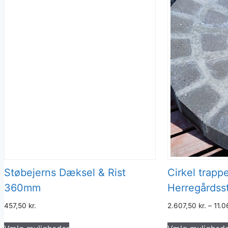
Støbejerns Dæksel & Rist
Cirkel trap
360mm
Herregårdss
457,50
kr.
2.607,50
kr.
–
11.
Dette