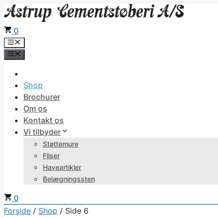
Hop
til
0
indhold
Menu
Menu
Shop
Brochurer
Om os
Kontakt os
Vi tilbyder
Støttemure
Fliser
Haveartikler
Belægningssten
0
Forside
/
Shop
/ Side 6