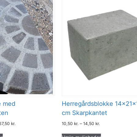
pe med
Herregårdsblokke 14x21x
ten
cm Skarpkantet
067,50
kr.
10,50
kr.
–
14,50
kr.
Dette
Dette