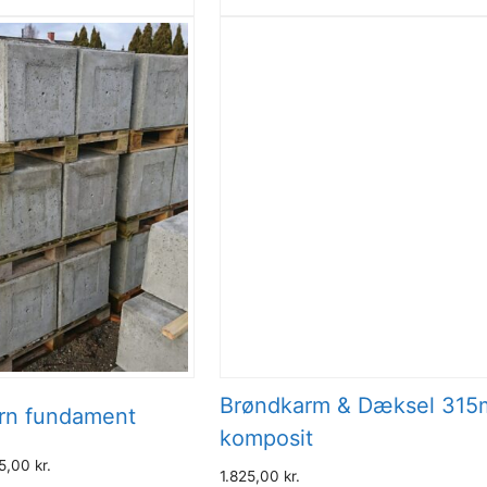
Brøndkarm & Dæksel 31
rn fundament
komposit
45,00
kr.
1.825,00
kr.