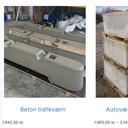
Beton trafikværn
Autovæ
1.942,50
kr.
1.465,00
kr.
–
2.1